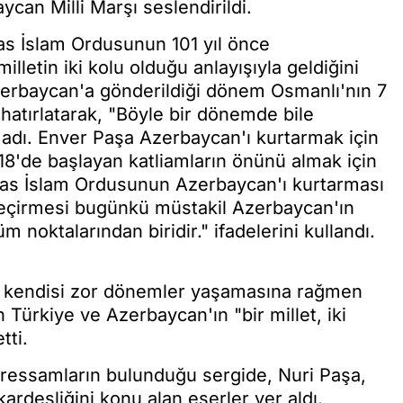
ycan Milli Marşı seslendirildi.
as İslam Ordusunun 101 yıl önce
letin iki kolu olduğu anlayışıyla geldiğini
zerbaycan'a gönderildiği dönem Osmanlı'nın 7
hatırlatarak, "Böyle bir dönemde bile
madı. Enver Paşa Azerbaycan'ı kurtarmak için
918'de başlayan katliamların önünü almak için
kas İslam Ordusunun Azerbaycan'ı kurtarması
 geçirmesi bugünkü müstakil Azerbaycan'ın
 noktalarından biridir." ifadelerini kullandı.
in kendisi zor dönemler yaşamasına rağmen
Türkiye ve Azerbaycan'ın "bir millet, iki
tti.
ressamların bulunduğu sergide, Nuri Paşa,
rdeşliğini konu alan eserler yer aldı.