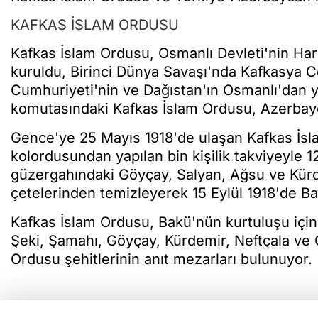
KAFKAS İSLAM ORDUSU
Kafkas İslam Ordusu, Osmanlı Devleti'nin Harb
kuruldu, Birinci Dünya Savaşı'nda Kafkasya 
Cumhuriyeti'nin ve Dağıstan'ın Osmanlı'dan ya
komutasındaki Kafkas İslam Ordusu, Azerbayc
Gence'ye 25 Mayıs 1918'de ulaşan Kafkas İsl
kolordusundan yapılan bin kişilik takviyeyle 1
güzergahındaki Göyçay, Salyan, Ağsu ve Kürde
çetelerinden temizleyerek 15 Eylül 1918'de Ba
Kafkas İslam Ordusu, Bakü'nün kurtuluşu için
Şeki, Şamahı, Göyçay, Kürdemir, Neftçala ve 
Ordusu şehitlerinin anıt mezarları bulunuyor.