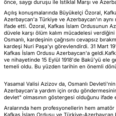
önce, saygı duruşu ile İstiklal Marşı ve Azerba
Açılış konuşmalarında Büyükelçi Özoral, Kafk
Azerbaycan'a Türkiye ve Azerbaycan'ın aynı mil
ifade etti. Özoral, Kafkas İslam Ordusunun A
düvele karşı ölüm kalım mücadelesi verdiğini 
Osmanlı, kardeşinin çağrısını cevapsız bırak
kardeşi Nuri Paşa'yı görevlendirdi. 31 Mart 1
Kafkas İslam Ordusu Azerbaycan'a geldi.Kaf
ve nihayetinde 15 Eylül 1918'de Bakü'yü ele
temeli oldu. Bu yüzden tarihin en önemli dönüm
Yasamal Valisi Azizov da, Osmanlı Devleti'n
Azerbaycan'a yardım için ordu göndermesinin 
devlet" olmasının göstergesi olduğunu ifade e
Aralarında hem profesyonellerin hem amatör 
Kafkas İslam Ordusu ve Türkiye-Azerbaycan ka