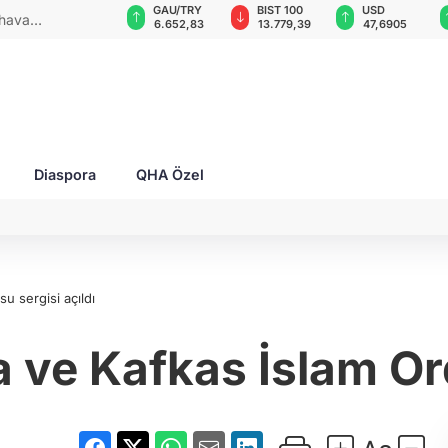
VND
GAU/TRY
BIST 100
USD
 hava
0,0018
6.652,83
13.779,39
47,6905
ya
Diaspora
QHA Özel
u sergisi açıldı
 ve Kafkas İslam Ord