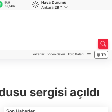
Hava Durumu
EUR
GBP
CHF
CAD
R
55,1432
64,3642
58,9996
34,1909
0
Ankara
29 °
Yazarlar
Video Galeri
Foto Galeri
TR
usu sergisi açıldı
Son Haberler