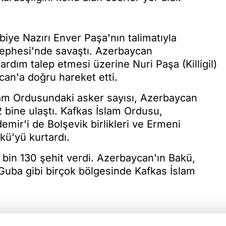
iye Nazırı Enver Paşa'nın talimatıyla
Cephesi'nde savaştı. Azerbaycan
rdım talep etmesi üzerine Nuri Paşa (Killigil)
an'a doğru hareket etti.
am Ordusundaki asker sayısı, Azerbaycan
2 bine ulaştı. Kafkas İslam Ordusu,
mir'i de Bolşevik birlikleri ve Ermeni
kü'yü kurtardı.
 bin 130 şehit verdi. Azerbaycan'ın Bakü,
Guba gibi birçok bölgesinde Kafkas İslam