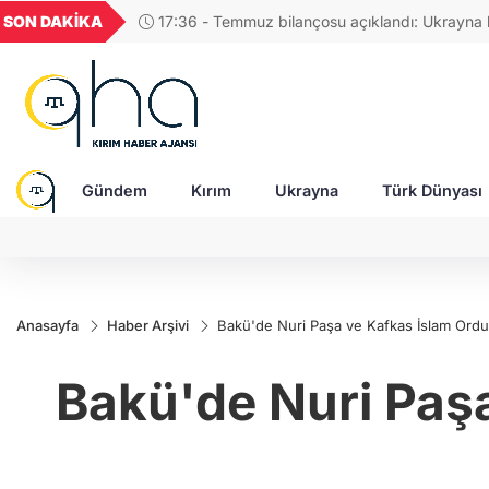
UYU
GEL
TND
BGN
SON DAKİKA
17:36 - Temmuz bilançosu açıklandı: Ukrayna
52
1,1852
18,2722
16,3829
27,9743
savunması balistik füze yetersizliği ile karşı karşı
Gündem
Kırım
Ukrayna
Türk Dünyası
Anasayfa
Haber Arşivi
Bakü'de Nuri Paşa ve Kafkas İslam Ordus
Bakü'de Nuri Paşa