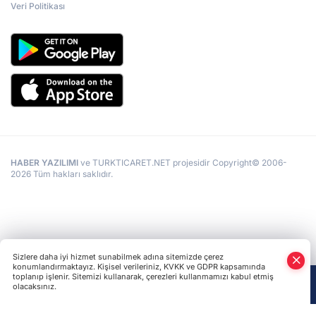
Veri Politikası
HABER YAZILIMI
ve TURKTICARET.NET projesidir Copyright© 2006-
2026 Tüm hakları saklıdır.
Sizlere daha iyi hizmet sunabilmek adına sitemizde çerez
konumlandırmaktayız. Kişisel verileriniz, KVKK ve GDPR kapsamında
toplanıp işlenir. Sitemizi kullanarak, çerezleri kullanmamızı kabul etmiş
olacaksınız.
Anasayfa
Haber Ara
Yazarlar