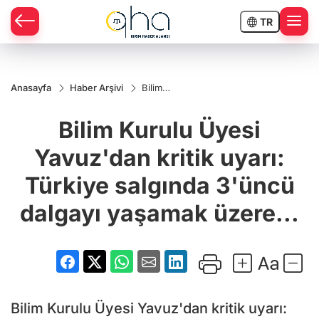
TR
Anasayfa
Haber Arşivi
Bilim
Kurulu
Üyesi
Bilim Kurulu Üyesi
Yavuz'dan
kritik
uyarı:
Yavuz'dan kritik uyarı:
Türkiye
salgında
Türkiye salgında 3'üncü
3'üncü
dalgayı
yaşamak
dalgayı yaşamak üzere...
üzere...
Bilim Kurulu Üyesi Yavuz'dan kritik uyarı: