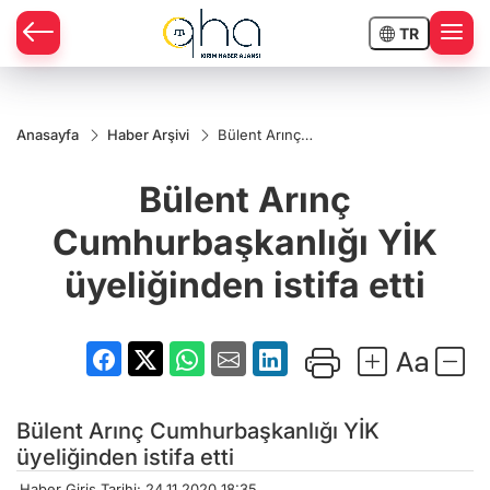
TR
Anasayfa
Haber Arşivi
Bülent Arınç
Cumhurbaşkanlığı
YİK üyeliğinden
Bülent Arınç
istifa etti
Cumhurbaşkanlığı YİK
üyeliğinden istifa etti
Bülent Arınç Cumhurbaşkanlığı YİK
üyeliğinden istifa etti
Haber Giriş Tarihi: 24.11.2020 18:35