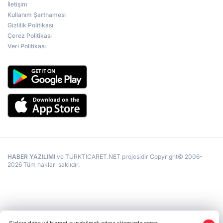
İletişim
Kullanım Şartnamesi
Gizlilik Politikası
Çerez Politikası
Veri Politikası
HABER YAZILIMI
ve TURKTICARET.NET projesidir Copyright© 2006-
2026 Tüm hakları saklıdır.