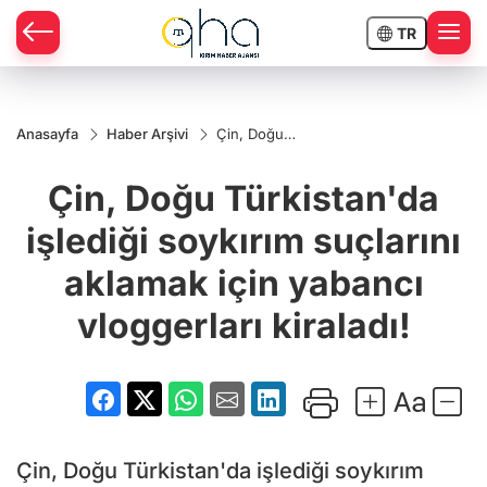
TR
Anasayfa
Haber Arşivi
Çin, Doğu
Türkistan'da
işlediği
Çin, Doğu Türkistan'da
soykırım
suçlarını
aklamak için
işlediği soykırım suçlarını
yabancı
vloggerları
aklamak için yabancı
kiraladı!
vloggerları kiraladı!
Çin, Doğu Türkistan'da işlediği soykırım