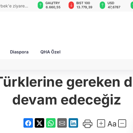
GAU/TRY
BIST 100
USD
EUR
: İki petrol
6.660,55
13.779,39
47,6787
55,1254
Diaspora
QHA Özel
 Türklerine gereken
devam edeceğiz