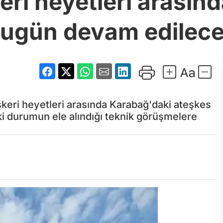
eri heyetleri arasın
ugün devam edilec
skeri heyetleri arasında Karabağ'daki ateşkes
ki durumun ele alındığı teknik görüşmelere