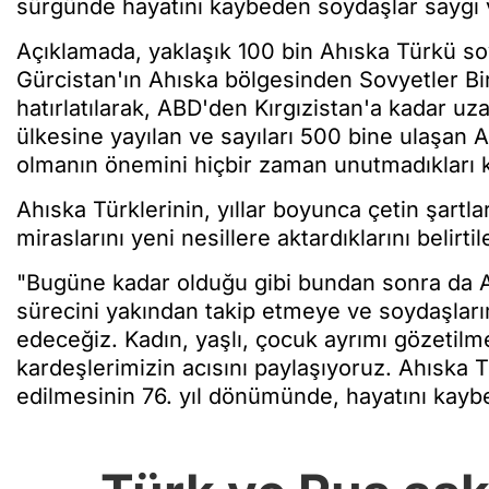
sürgünde hayatını kaybeden soydaşlar saygı v
Açıklamada, yaklaşık 100 bin Ahıska Türkü soy
Gürcistan'ın Ahıska bölgesinden Sovyetler Birl
hatırlatılarak, ABD'den Kırgızistan'a kadar uz
ülkesine yayılan ve sayıları 500 bine ulaşan Ah
olmanın önemini hiçbir zaman unutmadıkları k
Ahıska Türklerinin, yıllar boyunca çetin şartl
miraslarını yeni nesillere aktardıklarını belirt
"Bugüne kadar olduğu gibi bundan sonra da Ah
sürecini yakından takip etmeye ve soydaşla
edeceğiz. Kadın, yaşlı, çocuk ayrımı gözeti
kardeşlerimizin acısını paylaşıyoruz. Ahıska 
edilmesinin 76. yıl dönümünde, hayatını kayb