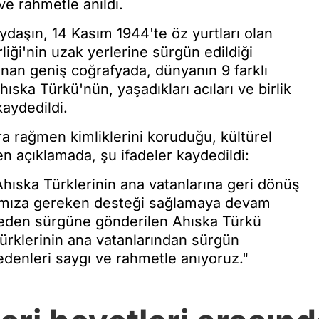
e rahmetle anıldı.
daşın, 14 Kasım 1944'te öz yurtları olan
iği'nin uzak yerlerine sürgün edildiği
anan geniş coğrafyada, dünyanın 9 farklı
ıska Türkü'nün, yaşadıkları acıları ve birlik
aydedildi.
ara rağmen kimliklerini koruduğu, kültürel
ilen açıklamada, şu ifadeler kaydedildi:
ıska Türklerinin ana vatanlarına geri dönüş
rımıza gereken desteği sağlamaya devam
lmeden sürgüne gönderilen Ahıska Türkü
Türklerinin ana vatanlarından sürgün
edenleri saygı ve rahmetle anıyoruz."