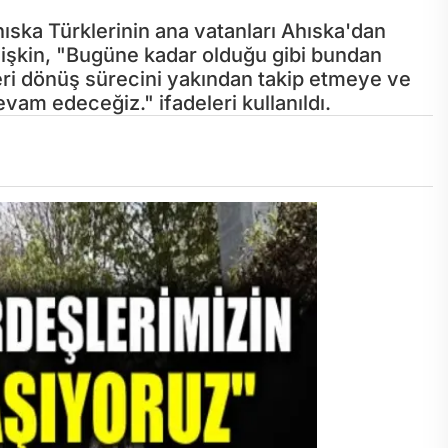
hıska Türklerinin ana vatanları Ahıska'dan
lişkin, "Bugüne kadar olduğu gibi bundan
eri dönüş sürecini yakından takip etmeye ve
am edeceğiz." ifadeleri kullanıldı.