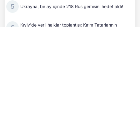
Ukrayna, bir ay içinde 218 Rus gemisini hedef aldı!
Kıyiv'de yerli halklar toplantısı: Kırım Tatarlarının
kimliği ve dil hakları ele alındı
Rusya Ukrayna'yı gece boyunca vurdu: 6 balistik
füze, 151 SİHA ile siviller hedef alındı
Rus SİHA saldırısı Kıyiv bölgesini vurdu: 4 yaşındaki
bir çocuk hayattan koparıldı!
Kıbrıs Türklerinin varoluş savaşı: Şanlı Erenköy
Direnişi'nin üzerinden 62 yıl geçti