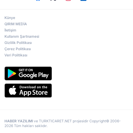
Künye
QIRIM MEDİA
İletişim
Kullanım Şartnamesi
Gizlilik Politikası
Çerez Politikası
Veri Politikası
HABER YAZILIMI
ve TURKTICARET.NET projesidir Copyright© 2006-
2026 Tüm hakları saklıdır.