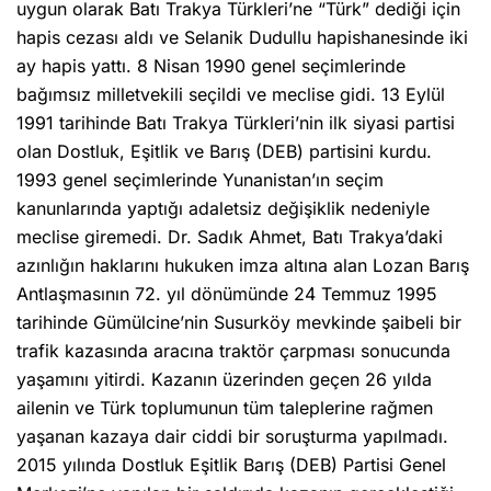
uygun olarak Batı Trakya Türkleri’ne “Türk” dediği için
hapis cezası aldı ve Selanik Dudullu hapishanesinde iki
ay hapis yattı. 8 Nisan 1990 genel seçimlerinde
bağımsız milletvekili seçildi ve meclise gidi. 13 Eylül
1991 tarihinde Batı Trakya Türkleri’nin ilk siyasi partisi
olan Dostluk, Eşitlik ve Barış (DEB) partisini kurdu.
1993 genel seçimlerinde Yunanistan’ın seçim
kanunlarında yaptığı adaletsiz değişiklik nedeniyle
meclise giremedi. Dr. Sadık Ahmet, Batı Trakya’daki
azınlığın haklarını hukuken imza altına alan Lozan Barış
Antlaşmasının 72. yıl dönümünde 24 Temmuz 1995
tarihinde Gümülcine’nin Susurköy mevkinde şaibeli bir
trafik kazasında aracına traktör çarpması sonucunda
yaşamını yitirdi. Kazanın üzerinden geçen 26 yılda
ailenin ve Türk toplumunun tüm taleplerine rağmen
yaşanan kazaya dair ciddi bir soruşturma yapılmadı.
2015 yılında Dostluk Eşitlik Barış (DEB) Partisi Genel