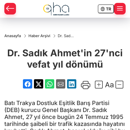
TR
Anasayfa
Haber Arşivi
Dr. Sadık
Ahmet'in
27'nci
Dr. Sadık Ahmet'in 27'nci
vefat yıl
dönümü
vefat yıl dönümü
Batı Trakya Dostluk Eşitlik Barış Partisi
(DEB) kurucu Genel Başkanı Dr. Sadık
Ahmet, 27 yıl önce bugün 24 Temmuz 1995
tarihinde şaibeli bir trafik kazasında hayatını