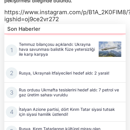
Temmuz bilançosu açıklandı: Ukrayna
hava savunması balistik füze yetersizliği
ile karşı karşıya
Rusya, Ukraynalı itfaiyecileri hedef aldı: 2 yaralı!
Rus ordusu Ukrnafta tesislerini hedef aldı: 7 petrol ve
gaz üretim sahası vuruldu
İtalyan Azione partisi, dört Kırım Tatar siyasi tutsak
için siyasi hamilik üstlendi!
Rusya, Kırım Tatarlarının kültürel mirası olan
Hansaray'ı tahrip etmeyi sürdürüyor
İran'da Azerbaycan kimliği hedefte: Propaganda
faaliyetleri arttı!
Azerbaycan Dışişleri Bakanı Bayramov, Ukrayna Millî