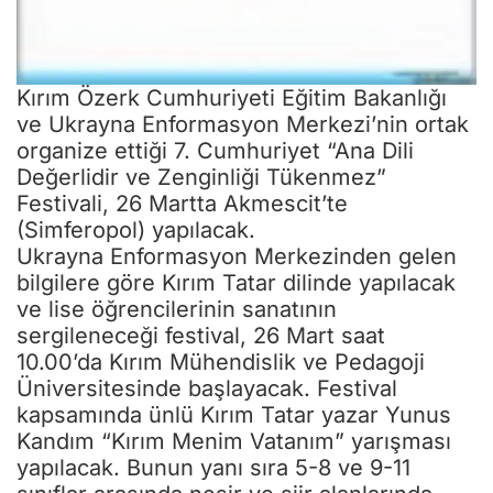
Değerlidir ve Zenginliği Tükenmez”
Festivali, 26 Martta Akmescit’te
(Simferopol) yapılacak.
Ukrayna Enformasyon Merkezinden gelen
bilgilere göre Kırım Tatar dilinde yapılacak
ve lise öğrencilerinin sanatının
sergileneceği festival, 26 Mart saat
Sizlere daha iyi hizmet sunabilmek adına sitemizde çerez
10.00’da Kırım Mühendislik ve Pedagoji
konumlandırmaktayız. Kişisel verileriniz, KVKK ve GDPR kapsamında
Üniversitesinde başlayacak. Festival
toplanıp işlenir. Sitemizi kullanarak, çerezleri kullanmamızı kabul etmiş
olacaksınız.
kapsamında ünlü Kırım Tatar yazar Yunus
Anasayfa
Haber Ara
Yazarlar
Kandım “Kırım Menim Vatanım” yarışması
yapılacak. Bunun yanı sıra 5-8 ve 9-11
sınıflar arasında nesir ve şiir alanlarında
yarışma düzenlenecek.
Yarışma galiplerine çeşitli ödüller verilecek.
Osman Bayramaliyev
QHA
Son Haberler