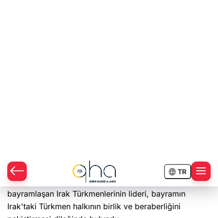
Irak Türkmen Cephesi (ITC) Genel Başkanı ve Kerkük
Milletvekili Erşat Salihi, Kurban Bayramı'nın ilk günü,
Kerkük'te bulunan mezarlık ve kabirleri ziyaret ederek,
dua etti.
Kabir ziyaretleri kapsamında, Kerkük halkı ile de
bayramlaşan Irak Türkmenlerinin lideri, bayramın
Irak'taki Türkmen halkının birlik ve beraberliğini
pekiştirmesi dileğinde bulundu.
https://www.instagram.com/p/B1A_2K0FIM8/
igshid=oj9ce2vr272
Son Haberler