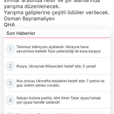
Temmuz bilançosu açıklandı: Ukrayna hava
savunması balistik füze yetersizliği ile karşı karşıya
Rusya, Ukraynalı itfaiyecileri hedef aldı: 2 yaralı!
Rus ordusu Ukrnafta tesislerini hedef aldı: 7 petrol ve
gaz üretim sahası vuruldu
İtalyan Azione partisi, dört Kırım Tatar siyasi tutsak
için siyasi hamilik üstlendi!
Rusya, Kırım Tatarlarının kültürel mirası olan
Hansaray'ı tahrip etmeyi sürdürüyor
İran'da Azerbaycan kimliği hedefte: Propaganda
faaliyetleri arttı!
Azerbaycan Dışişleri Bakanı Bayramov, Ukrayna Millî