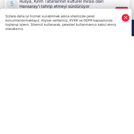
Güvenlik ve Savunma Konseyi Sekreteri ile bir araya
geldi
Rus işgalciler Ukraynalılara ait 34 binden fazla konutu
gasp etti
İşgal altındaki Kırım'ın Yalta kentinde insansız deniz
aracı saldırısı iddiasıyla tahliye kararı alındı
Bizi Takip Edin!
Künye
QIRIM MEDİA
İletişim
Kullanım Şartnamesi