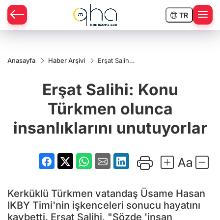
TR
Anasayfa
Haber Arşivi
Erşat Salihi:
Konu
Türkmen
Erşat Salihi: Konu
olunca
insanlıklarını
unutuyorlar
Türkmen olunca
insanlıklarını unutuyorlar
Kerküklü Türkmen vatandaş Üsame Hasan
IKBY Timi'nin işkenceleri sonucu hayatını
kaybetti. Erşat Salihi, "Sözde 'insan