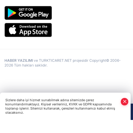
HABER YAZILIMI
ve TURKTICARET.NET projesidir Copyright© 2006-
2026 Tüm hakları saklıdır.
Sizlere daha iyi hizmet sunabilmek adına sitemizde çerez
konumlandırmaktayız. Kişisel verileriniz, KVKK ve GDPR kapsamında
toplanıp işlenir. Sitemizi kullanarak, çerezleri kullanmamızı kabul etmiş
olacaksınız.
Anasayfa
Haber Ara
Yazarlar