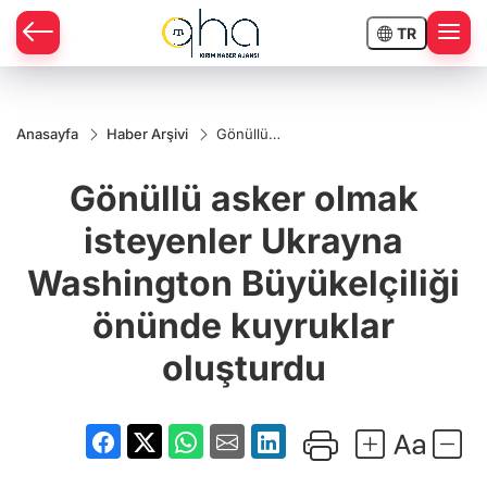
TR
Anasayfa
Haber Arşivi
Gönüllü
asker olmak
isteyenler
Gönüllü asker olmak
Ukrayna
Washington
Büyükelçiliği
isteyenler Ukrayna
önünde
kuyruklar
Washington Büyükelçiliği
oluşturdu
önünde kuyruklar
oluşturdu