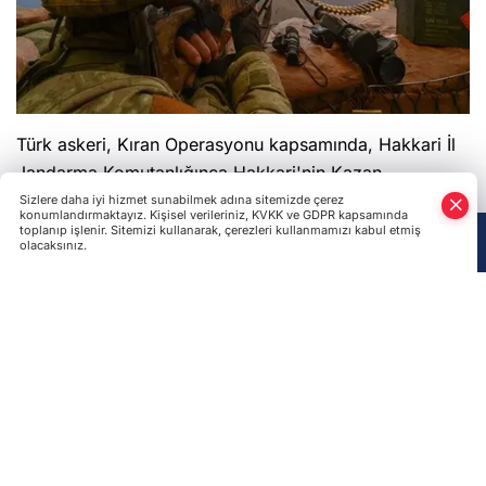
Türk askeri, Kıran Operasyonu kapsamında, Hakkari İl
Jandarma Komutanlığınca Hakkari'nin Kazan
Vadisi'nde operasyon düzenledi. Operasyonda, 2
Sizlere daha iyi hizmet sunabilmek adına sitemizde çerez
konumlandırmaktayız. Kişisel verileriniz, KVKK ve GDPR kapsamında
terörist silahlarıyla birlikte etkisiz hale getirildi.
toplanıp işlenir. Sitemizi kullanarak, çerezleri kullanmamızı kabul etmiş
olacaksınız.
Anasayfa
Haber Ara
Yazarlar
İçişleri Bakanlığından yapılan açıklamadan edinilen
bilgiye göre, Şırnak, Van ve Hakkari'de terör örgütü
PKK'ya yönelik başlatılan Kıran Operasyonu dahilinde,
Hakkari İl Jandarma Komutanlığı'nca Kazan Vadisi'nde
gerçekleştirilen operasyonda 2 teröristin silahlarıyla
birlikte etkisiz hale getirildiği bildirildi.
Öte yandan, 1 Haziran 2019'da Hakkari'de Jandarma