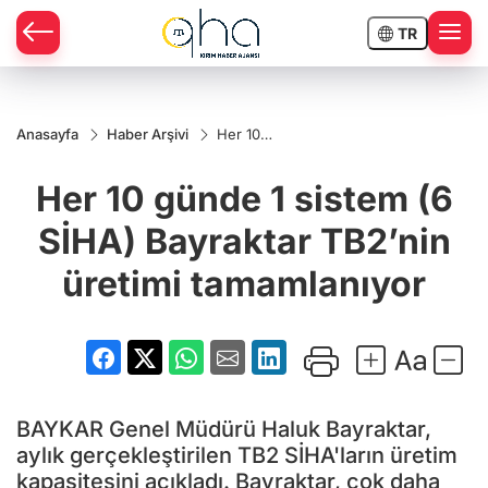
TR
Anasayfa
Haber Arşivi
Her 10
günde 1
sistem (6
Her 10 günde 1 sistem (6
SİHA)
Bayraktar
TB2’nin
SİHA) Bayraktar TB2’nin
üretimi
tamamlanıyor
üretimi tamamlanıyor
BAYKAR Genel Müdürü Haluk Bayraktar,
aylık gerçekleştirilen TB2 SİHA'ların üretim
kapasitesini açıkladı. Bayraktar, çok daha