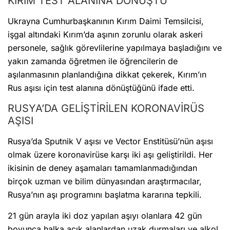
KIRIM TEST ALANINA DÖNÜŞTÜ
Ukrayna Cumhurbaşkanının Kırım Daimi Temsilcisi,
işgal altındaki Kırım’da aşının zorunlu olarak askeri
personele, sağlık görevlilerine yapılmaya başladığını ve
yakın zamanda öğretmen ile öğrencilerin de
aşılanmasının planlandığına dikkat çekerek, Kırım’ın
Rus aşısı için test alanına dönüştüğünü ifade etti.
RUSYA’DA GELİŞTİRİLEN KORONAVİRÜS
AŞISI
Rusya’da Sputnik V aşısı ve Vector Enstitüsü’nün aşısı
olmak üzere koronavirüse karşı iki aşı geliştirildi. Her
ikisinin de deney aşamaları tamamlanmadığından
birçok uzman ve bilim dünyasından araştırmacılar,
Rusya’nın aşı programını başlatma kararına tepkili.
21 gün arayla iki doz yapılan aşıyı olanlara 42 gün
boyunca halka açık alanlardan uzak durmaları ve alkol