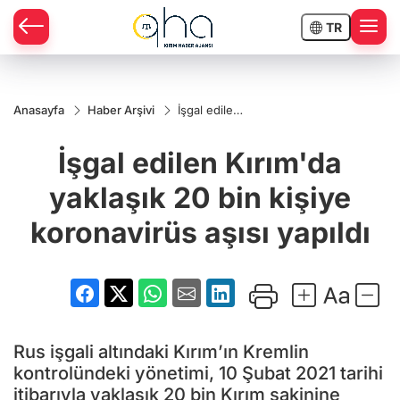
TR
Anasayfa
Haber Arşivi
İşgal edilen
Kırım'da
yaklaşık 20
İşgal edilen Kırım'da
bin kişiye
koronavirüs
aşısı yapıldı
yaklaşık 20 bin kişiye
koronavirüs aşısı yapıldı
Rus işgali altındaki Kırım’ın Kremlin
kontrolündeki yönetimi, 10 Şubat 2021 tarihi
itibarıyla yaklaşık 20 bin Kırım sakinine