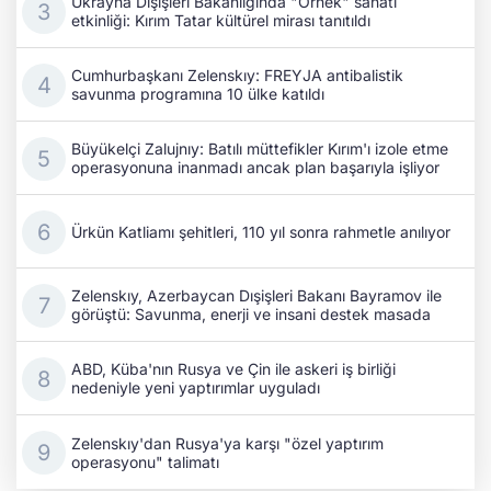
Ukrayna Dışişleri Bakanlığında "Örnek" sanatı
etkinliği: Kırım Tatar kültürel mirası tanıtıldı
Cumhurbaşkanı Zelenskıy: FREYJA antibalistik
savunma programına 10 ülke katıldı
Büyükelçi Zalujnıy: Batılı müttefikler Kırım'ı izole etme
operasyonuna inanmadı ancak plan başarıyla işliyor
Ürkün Katliamı şehitleri, 110 yıl sonra rahmetle anılıyor
Zelenskıy, Azerbaycan Dışişleri Bakanı Bayramov ile
görüştü: Savunma, enerji ve insani destek masada
ABD, Küba'nın Rusya ve Çin ile askeri iş birliği
nedeniyle yeni yaptırımlar uyguladı
Zelenskıy'dan Rusya'ya karşı "özel yaptırım
operasyonu" talimatı