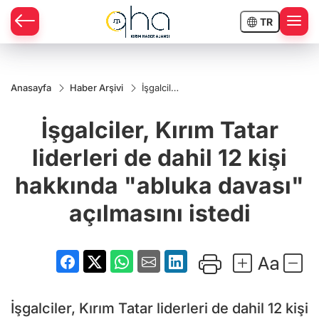
TR
Anasayfa
Haber Arşivi
İşgalciler,
Kırım
Tatar
İşgalciler, Kırım Tatar
liderleri
de dahil
12 kişi
liderleri de dahil 12 kişi
hakkında
"abluka
hakkında "abluka davası"
davası"
açılmasını
istedi
açılmasını istedi
İşgalciler, Kırım Tatar liderleri de dahil 12 kişi