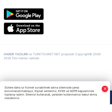
HABER YAZILIMI
ve TURKTICARET.NET projesidir Copyright© 2006-
2026 Tüm hakları saklıdır.
Sizlere daha iyi hizmet sunabilmek adına sitemizde çerez
konumlandırmaktayız. Kişisel verileriniz, KVKK ve GDPR kapsamında
toplanıp işlenir. Sitemizi kullanarak, çerezleri kullanmamızı kabul etmiş
olacaksınız.
Anasayfa
Haber Ara
Yazarlar