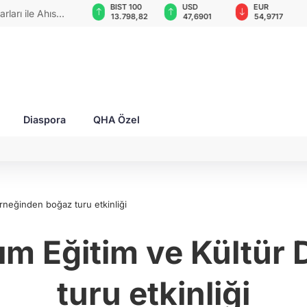
GAU/TRY
BIST 100
USD
EUR
rları ile Ahıska
6.523,16
13.798,82
47,6901
54,9717
yaşatmaya
Diaspora
QHA Özel
erneğinden boğaz turu etkinliği
ırım Eğitim ve Kültü
turu etkinliği