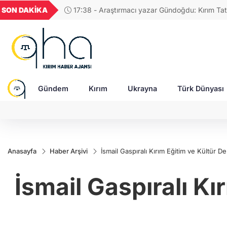
GEL
TND
BGN
VND
SON DAKİKA
17:38 - Araştırmacı yazar Gündoğdu: Kırım Tata
22
18,2371
16,2322
27,9743
0,0018
Türkleri ortak Türk kültürünün birçok unsurunu 
devam ediyor
Gündem
Kırım
Ukrayna
Türk Dünyası
Anasayfa
Haber Arşivi
İsmail Gaspıralı Kırım Eğitim ve Kültür D
İsmail Gaspıralı K