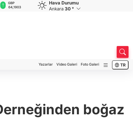
Hava Durumu
GBP
CHF
CAD
RUB
A
64,1903
58,6811
34,0158
0,5752
1
Ankara
30 °
Yazarlar
Video Galeri
Foto Galeri
TR
r Derneğinden boğaz