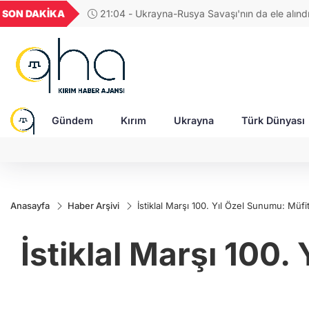
GEL
TND
BGN
VND
SON DAKİKA
17:38 - Araştırmacı yazar Gündoğdu: Kırım Tata
22
18,2368
16,2319
27,9743
0,0018
Türkleri ortak Türk kültürünün birçok unsurunu 
devam ediyor
Gündem
Kırım
Ukrayna
Türk Dünyası
Anasayfa
Haber Arşivi
İstiklal Marşı 100. Yıl Özel Sunumu: Müfit
İstiklal Marşı 100.