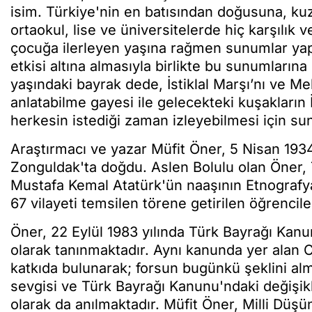
isim. Türkiye'nin en batısından doğusuna, ku
ortaokul, lise ve üniversitelerde hiç karşılı
çocuğa ilerleyen yaşına rağmen sunumlar yap
etkisi altına almasıyla birlikte bu sunumların
yaşındaki bayrak dede, İstiklal Marşı’nı ve M
anlatabilme gayesi ile gelecekteki kuşakların 
herkesin istediği zaman izleyebilmesi için su
Araştırmacı ve yazar Müfit Öner, 5 Nisan 1934
Zonguldak'ta doğdu. Aslen Bolulu olan Öner,
Mustafa Kemal Atatürk'ün naaşının Etnografy
67 vilayeti temsilen törene getirilen öğrencile
Öner, 22 Eylül 1983 yılında Türk Bayrağı Kanun
olarak tanınmaktadır. Aynı kanunda yer alan Cu
katkıda bulunarak; forsun bugünkü şeklini al
sevgisi ve Türk Bayrağı Kanunu'ndaki değişik
olarak da anılmaktadır. Müfit Öner, Milli Düş