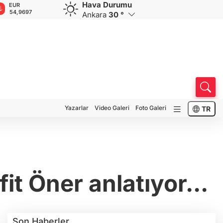
Hava Durumu
GBP
CHF
CAD
RUB
A
64,1853
58,6751
34,0121
0,5752
1
Ankara
30 °
Yazarlar
Video Galeri
Foto Galeri
TR
it Öner anlatıyor...
Son Haberler