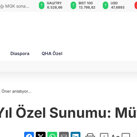
GAU/TRY
BIST 100
USD
EUR
rları ile Ahıska
6.528,66
13.798,82
47,6893
54,9697
yaşatmaya
Diaspora
QHA Özel
 Öner anlatıyor...
 Yıl Özel Sunumu: Müf