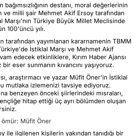
n bağımsızlığının destanı, moral değerlerinin
 ve milli şair Mehmet Akif Ersoy tarafından
l Marşı'nın Türkiye Büyük Millet Meclisinde
n 100'üncü yılı.
n tarafından yayımlanan kararnamenin TBMM
Türkiye'de İstiklal Marşı ve Mehmet Akif
devam edecek etkinliklere, Kırım Haber Ajansı
 bir eser sunmanın kıvancını yaşıyoruz.
, araştırmacı ve yazar Müfit Öner'in İstiklal
u mutlaka izlemenizi tavsiye ediyoruz.
'na benzeyen önceki şiirlerindeki mısraları,
n gençliğe hitap ettiği üç ayrı bölümden oluşan
siniz.
r ömür: Müfit Öner
 ile ilgilenen kişilerin yakından tanıdığı bir