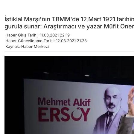
İstiklal Marşı’nın TBMM'de 12 Mart 1921 tarih
gurula sunar: Araştırmacı ve yazar Müfit Öner İ
Haber Giriş Tarihi: 11.03.2021 22:19
Haber Güncellenme Tarihi: 12.03.2021 21:23
Kaynak: Haber Merkezi