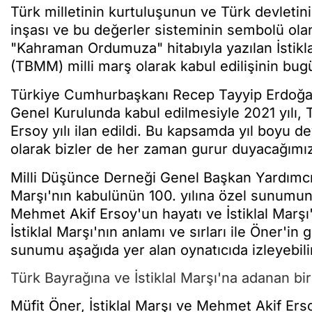
Türk milletinin kurtuluşunun ve Türk devletini
inşası ve bu değerler sisteminin sembolü olan
"Kahraman Ordumuza" hitabıyla yazılan İstikla
(TBMM) milli marş olarak kabul edilişinin bugü
Türkiye Cumhurbaşkanı Recep Tayyip Erdoğa
Genel Kurulunda kabul edilmesiyle 2021 yılı, 
Ersoy yılı ilan edildi. Bu kapsamda yıl boyu 
olarak bizler de her zaman gurur duyacağımız
Milli Düşünce Derneği Genel Başkan Yardımcısı
Marşı'nın kabulünün 100. yılına özel sunumun
Mehmet Akif Ersoy'un hayatı ve İstiklal Marşı
İstiklal Marşı'nın anlamı ve sırları ile Öner'i
sunumu aşağıda yer alan oynatıcıda izleyebilir
Türk Bayrağına ve İstiklal Marşı'na adanan bi
Müfit Öner, İstiklal Marşı ve Mehmet Akif Ersoy