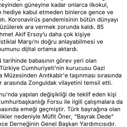
zeyinden güneyine kadar onlarca ilkokul,
k ve hediye kabul etmeden binlerce gence ve
tı. Koronavirüs pandemisinin bütün dünyayı
a üzülerek ara vermek zorunda kaldı. 85
ehmet Akif Ersoy’u daha çok kişiye
İstiklal Marşı’nı doğru anlayabilmesi ve
numunu dijital ortama aktardı.
 tarihinde babasının görev yeri olan
 Türkiye Cumhuriyeti'nin kurucusu Gazi
a Müzesinden Anıtkabir'e taşınması sırasında
r arasında Zonguldak vilayetini temsil etti.
u'nda yapılan değişikliği de teklif eden kişi
mhurbaşkanlığı Forsu ile ilgili çalışmalara da
masında emeği geçmiştir. Türk bayrağına olan
likler nedeniyle Müfit Öner, "Bayrak Dede"
ünce Derneğinin Genel Başkan Yardımcısıdır.