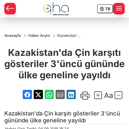
TR
Anasayfa
Haber Arşivi
Kazakistan'da
Çin karşıtı
gösteriler
Kazakistan'da Çin karşıtı
3'üncü
gününde
ülke geneline
gösteriler 3'üncü gününde
yayıldı
ülke geneline yayıldı
Kazakistan'da Çin karşıtı gösteriler 3'üncü
gününde ülke geneline yayıldı
Haber Giriş Tarihi: 04.09.2019 18:24