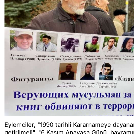
Eylemciler, "1990 tarihli Kararnameye dayanar
getirilmeli", "6 Kasım Anayasa Günü, bayramını