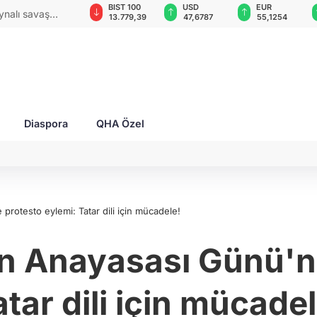
GAU/TRY
BIST 100
USD
EUR
ynalı savaş
6.660,55
13.779,39
47,6787
55,1254
Diaspora
QHA Özel
rotesto eylemi: Tatar dili için mücadele!
n Anayasası Günü'n
atar dili için mücadel