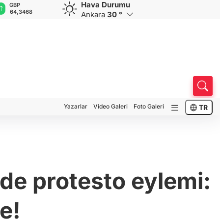
Hava Durumu
GBP
CHF
CAD
RUB
A
64,3468
59,0083
34,1883
0,5822
1
Ankara
30 °
Yazarlar
Video Galeri
Foto Galeri
TR
de protesto eylemi:
e!