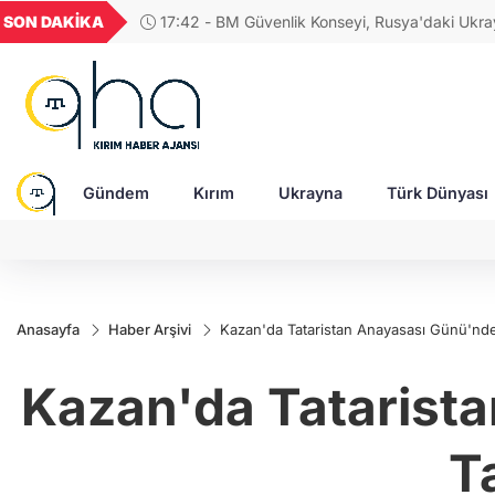
GEL
TND
BGN
VND
SON DAKİKA
17:42 - BM Güvenlik Konseyi, Rusya'daki Ukra
49
18,2677
16,3788
27,9743
0,0018
esirleri ve sivillerin durumunu görüşecek
Gündem
Kırım
Ukrayna
Türk Dünyası
Anasayfa
Haber Arşivi
Kazan'da Tataristan Anayasası Günü'nde p
Kazan'da Tatarista
T