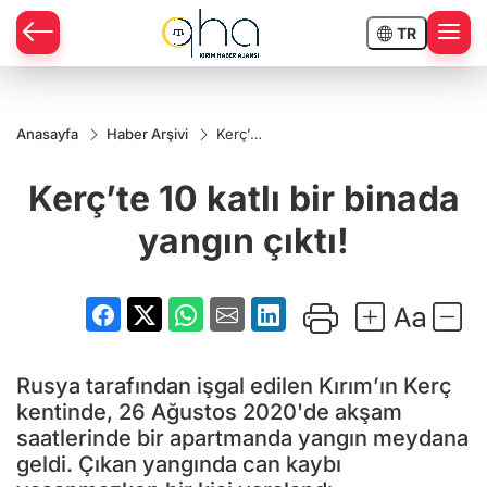
TR
Anasayfa
Haber Arşivi
Kerç’te
10 katlı
bir
Kerç’te 10 katlı bir binada
binada
yangın
çıktı!
yangın çıktı!
Rusya tarafından işgal edilen Kırım’ın Kerç
kentinde, 26 Ağustos 2020'de akşam
saatlerinde bir apartmanda yangın meydana
geldi. Çıkan yangında can kaybı