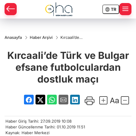
TR
Anasayfa
Haber Arşivi
Kırcaali’de
Türk ve
Bulgar efsane
Kırcaali’de Türk ve Bulgar
futbolculardan
dostluk maçı
efsane futbolculardan
dostluk maçı
Haber Giriş Tarihi: 27.09.2019 10:08
Haber Güncellenme Tarihi: 01.10.2019 11:51
Kaynak: Haber Merkezi