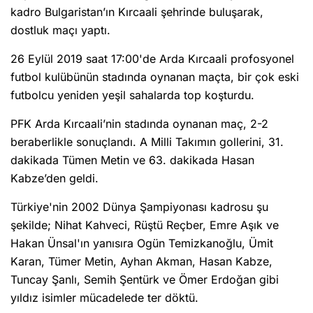
kadro Bulgaristan’ın Kırcaali şehrinde buluşarak,
dostluk maçı yaptı.
26 Eylül 2019 saat 17:00'de Arda Kırcaali profosyonel
futbol kulübünün stadında oynanan maçta, bir çok eski
futbolcu yeniden yeşil sahalarda top koşturdu.
PFK Arda Kırcaali’nin stadında oynanan maç, 2-2
beraberlikle sonuçlandı. A Milli Takımın gollerini, 31.
dakikada Tümen Metin ve 63. dakikada Hasan
Kabze’den geldi.
Türkiye'nin 2002 Dünya Şampiyonası kadrosu şu
şekilde; Nihat Kahveci, Rüştü Reçber, Emre Aşık ve
Hakan Ünsal'ın yanısıra Ogün Temizkanoğlu, Ümit
Karan, Tümer Metin, Ayhan Akman, Hasan Kabze,
Tuncay Şanlı, Semih Şentürk ve Ömer Erdoğan gibi
yıldız isimler mücadelede ter döktü.