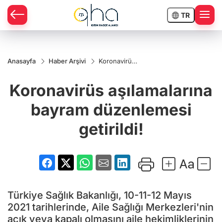
TR
Anasayfa
Haber Arşivi
Koronavirüs
aşılamalarına
bayram
Koronavirüs aşılamalarına
düzenlemesi
getirildi!
bayram düzenlemesi
getirildi!
Türkiye Sağlık Bakanlığı, 10-11-12 Mayıs
2021 tarihlerinde, Aile Sağlığı Merkezleri'nin
açık veya kapalı olmasını aile hekimliklerinin