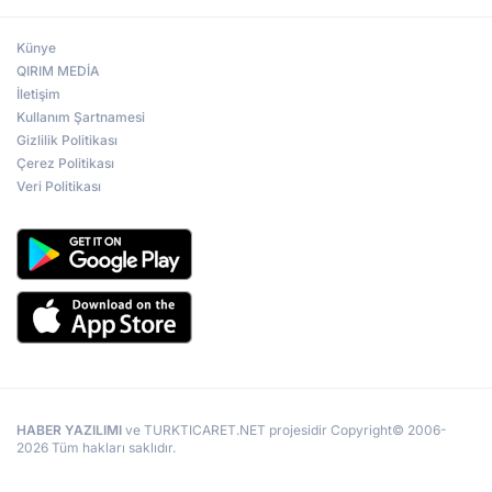
Künye
QIRIM MEDİA
İletişim
Kullanım Şartnamesi
Gizlilik Politikası
Çerez Politikası
Veri Politikası
HABER YAZILIMI
ve TURKTICARET.NET projesidir Copyright© 2006-
2026 Tüm hakları saklıdır.