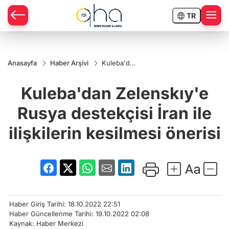
TR
Anasayfa
Haber Arşivi
Kuleba'dan
Zelenskıy'e
Rusya
Kuleba'dan Zelenskıy'e
destekçisi
İran ile
ilişkilerin
Rusya destekçisi İran ile
kesilmesi
önerisi
ilişkilerin kesilmesi önerisi
Haber Giriş Tarihi: 18.10.2022 22:51
Haber Güncellenme Tarihi: 19.10.2022 02:08
Kaynak: Haber Merkezi