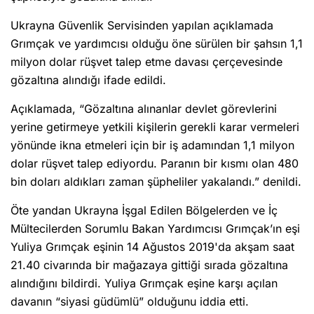
milyon dolar rüşvet talep etme davası çerçevesinde
gözaltına alındığı ifade edildi.
Sizlere daha iyi hizmet sunabilmek adına sitemizde çerez
konumlandırmaktayız. Kişisel verileriniz, KVKK ve GDPR kapsamında
toplanıp işlenir. Sitemizi kullanarak, çerezleri kullanmamızı kabul etmiş
Açıklamada, “Gözaltına alınanlar devlet görevlerini
olacaksınız.
Anasayfa
Haber Ara
Yazarlar
yerine getirmeye yetkili kişilerin gerekli karar vermeleri
yönünde ikna etmeleri için bir iş adamından 1,1 milyon
dolar rüşvet talep ediyordu. Paranın bir kısmı olan 480
bin doları aldıkları zaman şüpheliler yakalandı.” denildi.
Öte yandan Ukrayna İşgal Edilen Bölgelerden ve İç
Mültecilerden Sorumlu Bakan Yardımcısı Grımçak’ın eşi
Yuliya Grımçak eşinin 14 Ağustos 2019'da akşam saat
21.40 civarında bir mağazaya gittiği sırada gözaltına
alındığını bildirdi. Yuliya Grımçak eşine karşı açılan
davanın “siyasi güdümlü” olduğunu iddia etti.
"GÖZALTINA ALINMA SEBEBİ
BAKANLIKTAKİ GÖREVİYLE BAĞLANTILI
DEĞİL"