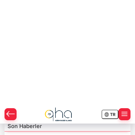
kışkırtıcılığıyla suçladı.
Rus propaganda kanalında 30 Mayıs 2019 tarihinde
yayınlanan bir programda sunucu, Letonya’nın yeni
seçilmiş Cumhurbaşkanı Egils Levits’in Ruslar da dahil
olmak üzere tüm ulusal azınlıklara ayrımcılık yaptığını
ifade etmişti.
Letonya yasalarına göre üçüncü ülkelerin kanallarının
yaydığı içerikten kablolu televizyon platformları
sorumlu. Söz konusu kanal ülkedeki 19 kablolu
televizyon platformundan yayınlandığı için NEPLP’nin
19 dava açtığı belirtildi.
Son Haberler
Kırım açıklarında 80 kilometrekarelik
deniz kirliliği tespit edildi