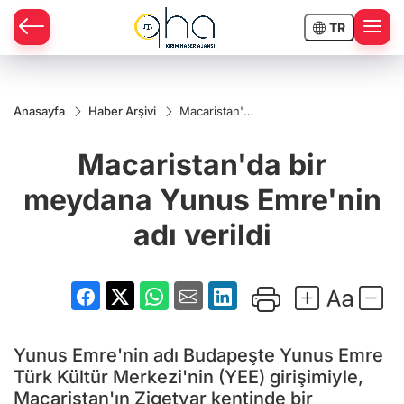
TR
Anasayfa
Haber Arşivi
Macaristan'da
bir meydana
Yunus
Macaristan'da bir
Emre'nin adı
verildi
meydana Yunus Emre'nin
adı verildi
Yunus Emre'nin adı Budapeşte Yunus Emre
Türk Kültür Merkezi'nin (YEE) girişimiyle,
Macaristan'ın Zigetvar kentinde bir