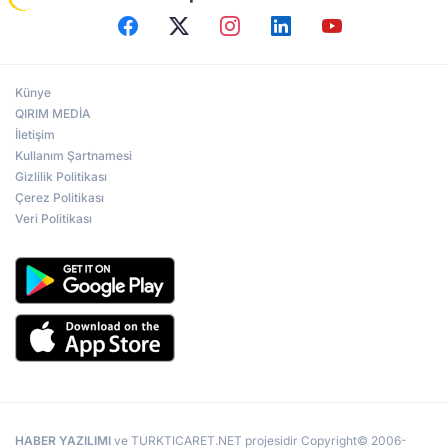
Künye
QIRIM MEDİA
İletişim
Kullanım Şartnamesi
Gizlilik Politikası
Çerez Politikası
Veri Politikası
HABER YAZILIMI
ve TURKTICARET.NET projesidir Copyright© 2006-