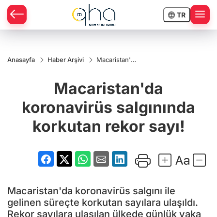
TR
Anasayfa
Haber Arşivi
Macaristan'da
koronavirüs
salgınında
Macaristan'da
korkutan
rekor sayı!
koronavirüs salgınında
korkutan rekor sayı!
Macaristan'da koronavirüs salgını ile
gelinen süreçte korkutan sayılara ulaşıldı.
Rekor sayılara ulaşılan ülkede günlük vaka