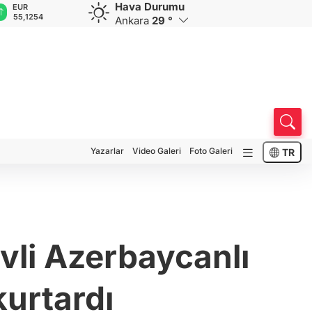
Hava Durumu
EUR
GBP
CHF
CAD
R
55,1254
64,3468
59,0083
34,1883
0
Ankara
29 °
Yazarlar
Video Galeri
Foto Galeri
TR
vli Azerbaycanlı
kurtardı