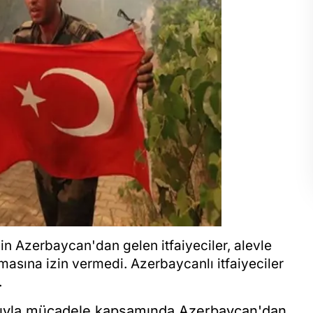
in Azerbaycan'dan gelen itfaiyeciler, alevle
asına izin vermedi. Azerbaycanlı itfaiyeciler
.
nıyla mücadele kapsamında Azerbaycan'dan