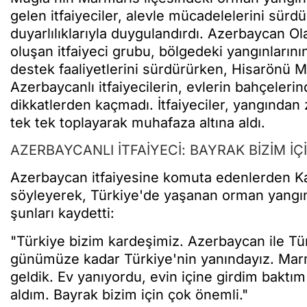
gelen itfaiyeciler, alevle mücadelelerini sür
duyarlılıklarıyla duygulandırdı. Azerbaycan Ol
oluşan itfaiyeci grubu, bölgedeki yangınları
destek faaliyetlerini sürdürürken, Hisarönü 
Azerbaycanlı itfaiyecilerin, evlerin bahçelerind
dikkatlerden kaçmadı. İtfaiyeciler, yangından 
tek tek toplayarak muhafaza altına aldı.
AZERBAYCANLI İTFAİYECİ: BAYRAK BİZİM İ
Azerbaycan itfaiyesine komuta edenlerden Ka
söyleyerek, Türkiye'de yaşanan orman yangınl
şunları kaydetti:
"Türkiye bizim kardeşimiz. Azerbaycan ile Tü
günümüze kadar Türkiye'nin yanındayız. Mar
geldik. Ev yanıyordu, evin içine girdim bakt
aldım. Bayrak bizim için çok önemli."