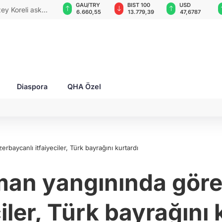
VND
GAU/TRY
BIST 100
USD
onetsk'i vurdu: 3 ölü, 6 yaralı!
0,0018
6.660,55
13.779,39
47,6787
Diaspora
QHA Özel
baycanlı itfaiyeciler, Türk bayrağını kurtardı
an yangınında göre
ciler, Türk bayrağını 