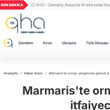
UYU
GEL
TND
BGN
SON DAKİKA
09:19 - Rus ordusu D
52
1,1849
18,2677
16,3788
27,9743
Gündem
Kırım
Ukrayna
Türk Dünyası
Anasayfa
Haber Arşivi
Marmaris'te orman yangınında görevli Azer
Marmaris'te orm
itfaiye