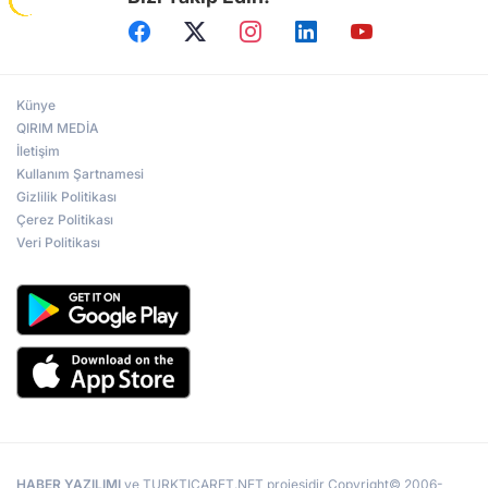
Künye
QIRIM MEDİA
İletişim
Kullanım Şartnamesi
Gizlilik Politikası
Çerez Politikası
Veri Politikası
HABER YAZILIMI
ve TURKTICARET.NET projesidir Copyright© 2006-