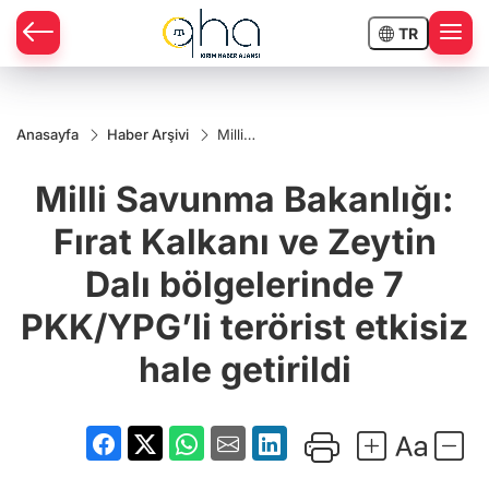
TR
Anasayfa
Haber Arşivi
Milli
Savunma
Bakanlığı:
Milli Savunma Bakanlığı:
Fırat Kalkanı
ve Zeytin
Dalı
Fırat Kalkanı ve Zeytin
bölgelerinde
7 PKK/YPG’li
Dalı bölgelerinde 7
terörist
etkisiz hale
getirildi
PKK/YPG’li terörist etkisiz
hale getirildi