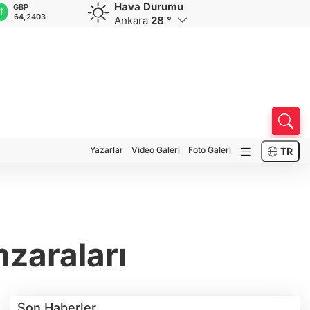
Hava Durumu
GBP
CHF
CAD
RUB
A
64,2403
58,7530
33,9613
0,5835
1
Ankara
28 °
Yazarlar
Video Galeri
Foto Galeri
TR
zaraları
Son Haberler