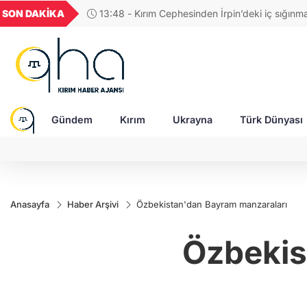
GEL
TND
BGN
VND
SON DAKİKA
13:48 - Kırım Cephesinden İrpin’deki iç sığınma
21
18,1988
16,2312
28,0626
0,0018
aletleri desteği
Gündem
Kırım
Ukrayna
Türk Dünyası
Anasayfa
Haber Arşivi
Özbekistan'dan Bayram manzaraları
Özbekis