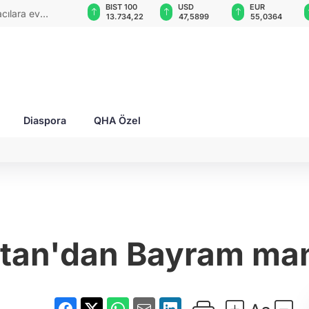
GAU/TRY
BIST 100
USD
EUR
cılara ev
6.490,23
13.734,22
47,5899
55,0364
Diaspora
QHA Özel
tan'dan Bayram man