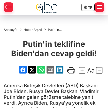
TR
Anasayfa
Haber Arşivi
Putin'in
teklifine
Biden'dan
Putin'in teklifine
cevap
geldi!
Biden'dan cevap geldi!
Amerika Birleşik Devletleri (ABD) Başkanı
Joe Biden, Rusya Devlet Başkanı Vladimir
Putin'den gelen görüşme talebine yanıt
verdi. Ayrıca Biden, Rusya'ya yönelik ek