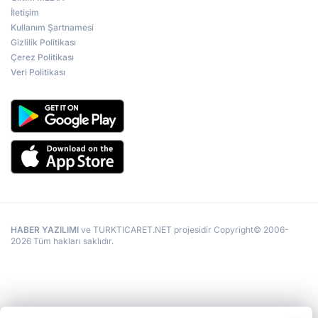
İletişim
Kullanım Şartnamesi
Gizlilik Politikası
Çerez Politikası
Veri Politikası
HABER YAZILIMI
ve TURKTICARET.NET projesidir Copyright© 2006-
2026 Tüm hakları saklıdır.