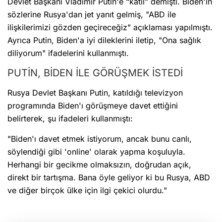
Devlet Başkanı Vladimir Putin'e “katil” demişti. Biden'ın
sözlerine Rusya'dan jet yanıt gelmiş, "ABD ile
ilişkilerimizi gözden geçireceğiz" açıklaması yapılmıştı.
Ayrıca Putin, Biden'a iyi dileklerini iletip, "Ona sağlık
diliyorum" ifadelerini kullanmıştı.
PUTİN, BİDEN İLE GÖRÜŞMEK İSTEDİ
Rusya Devlet Başkanı Putin, katıldığı televizyon
programında Biden'ı görüşmeye davet ettiğini
belirterek, şu ifadeleri kullanmıştı:
"Biden'ı davet etmek istiyorum, ancak bunu canlı,
söylendiği gibi 'online' olarak yapma koşuluyla.
Herhangi bir gecikme olmaksızın, doğrudan açık,
direkt bir tartışma. Bana öyle geliyor ki bu Rusya, ABD
ve diğer birçok ülke için ilgi çekici olurdu."