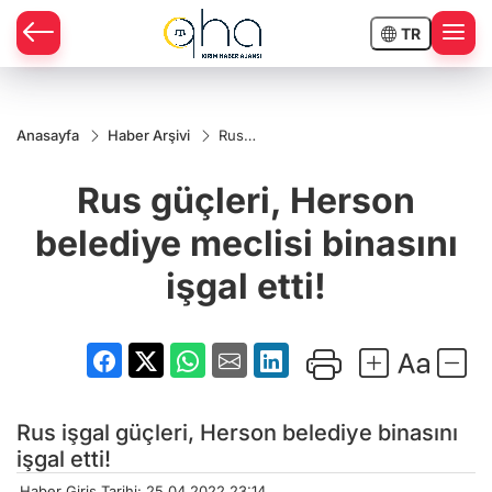
TR
Anasayfa
Haber Arşivi
Rus
güçleri,
Herson
Rus güçleri, Herson
belediye
meclisi
binasını
belediye meclisi binasını
işgal
etti!
işgal etti!
Rus işgal güçleri, Herson belediye binasını
işgal etti!
Haber Giriş Tarihi: 25.04.2022 23:14