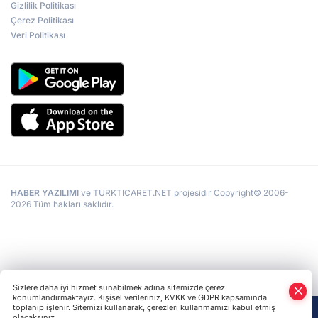
Gizlilik Politikası
Çerez Politikası
Veri Politikası
HABER YAZILIMI
ve TURKTICARET.NET projesidir Copyright© 2006-
2026 Tüm hakları saklıdır.
Sizlere daha iyi hizmet sunabilmek adına sitemizde çerez
konumlandırmaktayız. Kişisel verileriniz, KVKK ve GDPR kapsamında
toplanıp işlenir. Sitemizi kullanarak, çerezleri kullanmamızı kabul etmiş
olacaksınız.