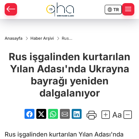
TR
Anasayfa
Haber Arşivi
Rus
işgalinden
kurtarılan
Rus işgalinden kurtarılan
Yılan
Adası'nda
Ukrayna
Yılan Adası'nda Ukrayna
bayrağı
yeniden
bayrağı yeniden
dalgalanıyor
dalgalanıyor
Rus işgalinden kurtarılan Yılan Adası'nda