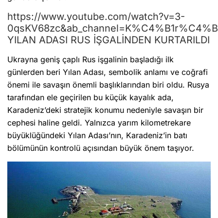
https://www.youtube.com/watch?v=3-
0qsKV68zc&ab_channel=K%C4%B1r%C4%B
YILAN ADASI RUS İŞGALİNDEN KURTARILDI
Ukrayna geniş çaplı Rus işgalinin başladığı ilk
günlerden beri Yılan Adası, sembolik anlamı ve coğrafi
önemi ile savaşın önemli başlıklarından biri oldu. Rusya
tarafından ele geçirilen bu küçük kayalık ada,
Karadeniz’deki stratejik konumu nedeniyle savaşın bir
cephesi haline geldi. Yalnızca yarım kilometrekare
büyüklüğündeki Yılan Adası’nın, Karadeniz’in batı
bölümünün kontrolü açısından büyük önem taşıyor.