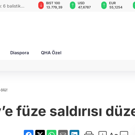
GAU/TRY
BIST 100
USD
EUR
 6 balistik
6.660,55
13.779,39
47,6787
55,1254
Diaspora
QHA Özel
 ölü!
’e füze saldırısı düze