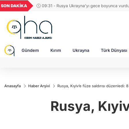
GEL
TND
BGN
VND
SON DAKİKA
09:31 - Rusya Ukrayna'yı gece boyunca vurdu:
49
18,2677
16,3788
27,9743
0,0018
füze, 151 SİHA ile siviller hedef alındı
Gündem
Kırım
Ukrayna
Türk Dünyası
Anasayfa
Haber Arşivi
Rusya, Kıyiv’e füze saldırısı düzenledi: 8
Rusya, Kıyiv