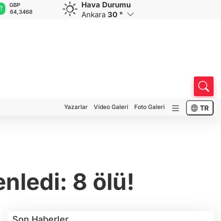
Hava Durumu
GBP
CHF
CAD
RUB
A
64,3468
59,0083
34,1883
0,5822
1
Ankara
30 °
Yazarlar
Video Galeri
Foto Galeri
TR
nledi: 8 ölü!
Son Haberler