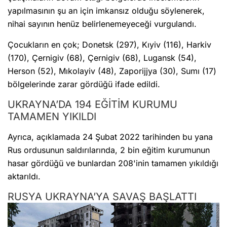
yapılmasının şu an için imkansız olduğu söylenerek,
nihai sayının henüz belirlenemeyeceği vurgulandı.
Çocukların en çok; Donetsk (297), Kıyiv (116), Harkiv
(170), Çernigiv (68), Çernigiv (68), Lugansk (54),
Herson (52), Mıkolayiv (48), Zaporijjya (30), Sumı (17)
bölgelerinde zarar gördüğü ifade edildi.
UKRAYNA’DA 194 EĞİTİM KURUMU
TAMAMEN YIKILDI
Ayrıca, açıklamada 24 Şubat 2022 tarihinden bu yana
Rus ordusunun saldırılarında, 2 bin eğitim kurumunun
hasar gördüğü ve bunlardan 208'inin tamamen yıkıldığı
aktarıldı.
RUSYA UKRAYNA’YA SAVAŞ BAŞLATTI