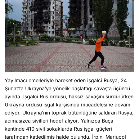
Yayılmacı emelleriyle hareket eden işgalci Rusya, 24
Şubat’ta Ukrayna’ya yönelik başlattığı savaşta üçüncü
ayında. İşgalci Rus ordusu, haksız savaşını sürdürürken
Ukrayna ordusu işgal karşısında mücadelesine devam
ediyor. Ukrayna’nın toprak bütünlüğüne saldıran Rusya,
acımasızca sivilleri hedef alıyor. Yalnızca Buça
kentinde 410 sivil sokaklarda Rus işgal güçleri
tarafından katledilmiş halde bulundu. İrpin, Mariupol