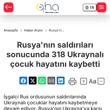
TR
Anasayfa
Haber Arşivi
Rusya'nın
saldırıları
sonucunda
Rusya'nın saldırıları
318
Ukraynalı
çocuk
sonucunda 318 Ukraynalı
hayatını
kaybetti
çocuk hayatını kaybetti
İşgalci Rus ordusunun saldırılarında
Ukraynalı çocuklar hayatını kaybetmeye
devam ediyor. Rusya’nın Ukrayna’ya karşı