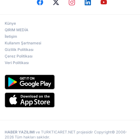
Künye
QIRIM MEDİA
İletişim
Kullanım Şartnamesi
Gizlilik Politikası
Çerez Politikası
Veri Politikası
HABER YAZILIMI
ve TURKTICARET.NET projesidir Copyright© 2006-
2026 Tüm hakları saklıdır.