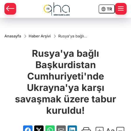
TR
Anasayfa
Haber Arşivi
Rusya'ya bağlı
Başkurdistan
Cumhuriyeti'nde
Rusya'ya bağlı
Ukrayna'ya karşı
savaşmak üzere
tabur kuruldu!
Başkurdistan
Cumhuriyeti'nde
Ukrayna'ya karşı
savaşmak üzere tabur
kuruldu!