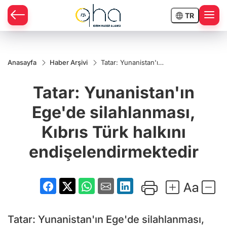
TR
Anasayfa
Haber Arşivi
Tatar: Yunanistan'ın
Ege'de silahlanması,
Kıbrıs Türk halkını
Tatar: Yunanistan'ın
endişelendirmektedir
Ege'de silahlanması,
Kıbrıs Türk halkını
endişelendirmektedir
Tatar: Yunanistan'ın Ege'de silahlanması,