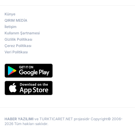
Künye
QIRIM MEDİA
İletişim
Kullanım Şartnamesi
Gizlilik Politikası
Çerez Politikası
Veri Politikası
HABER YAZILIMI
ve TURKTICARET.NET projesidir Copyright© 2006-
2026 Tüm hakları saklıdır.