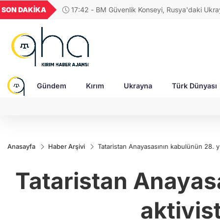
GEL
TND
BGN
VND
SON DAKİKA
17:42 - BM Güvenlik Konseyi, Rusya'daki Ukra
49
18,2677
16,3788
27,9743
0,0018
esirleri ve sivillerin durumunu görüşecek
Gündem
Kırım
Ukrayna
Türk Dünyası
Anasayfa
Haber Arşivi
Tataristan Anayasasının kabulünün 28. yı
Tataristan Anayas
aktivis