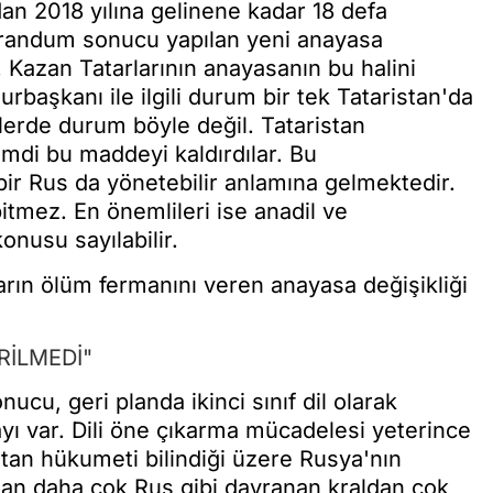
dan 2018 yılına gelinene kadar 18 defa
eferandum sonucu yapılan yeni anayasa
ı. Kazan Tatarlarının anayasanın bu halini
aşkanı ile ilgili durum bir tek Tataristan'da
lerde durum böyle değil. Tataristan
mdi bu maddeyi kaldırdılar. Bu
bir Rus da yönetebilir anlamına gelmektedir.
tmez. En önemlileri ise anadil ve
nusu sayılabilir.
arın ölüm fermanını veren anayasa değişikliği
RİLMEDİ"
 sonucu, geri planda ikinci sınıf dil olarak
ayı var. Dili öne çıkarma mücadelesi yeterince
stan hükumeti bilindiği üzere Rusya'nın
dan daha çok Rus gibi davranan kraldan çok