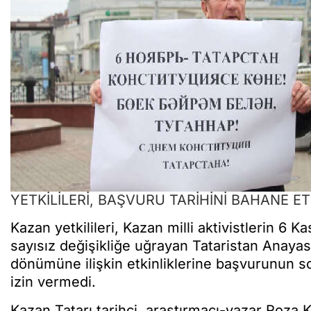
YETKİLİLERİ, BAŞVURU TARİHİNİ BAHANE ET
Kazan yetkilileri, Kazan milli aktivistlerin 6 
sayısız değişikliğe uğrayan Tataristan Anayas
dönümüne ilişkin etkinliklerine başvurunun s
izin vermedi.
Kazan Tatarı tarihçi, araştırmacı-yazar Roza 