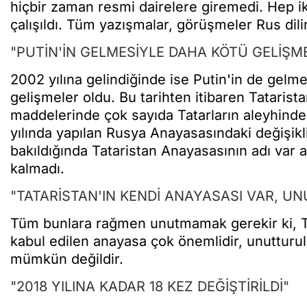
hiçbir zaman resmi dairelere giremedi. Hep iki
çalışıldı. Tüm yazışmalar, görüşmeler Rus dili
"PUTİN'İN GELMESİYLE DAHA KÖTÜ GELİŞM
2002 yılına gelindiğinde ise Putin'in de gelm
gelişmeler oldu. Bu tarihten itibaren Tataris
maddelerinde çok sayıda Tatarların aleyhinde
yılında yapılan Rusya Anayasasındaki değişikl
bakıldığında Tataristan Anayasasının adı va
kalmadı.
"TATARİSTAN'IN KENDİ ANAYASASI VAR, U
Tüm bunlara rağmen unutmamak gerekir ki, Tat
kabul edilen anayasa çok önemlidir, unutturu
mümkün değildir.
"2018 YILINA KADAR 18 KEZ DEĞİŞTİRİLDİ"