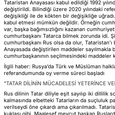
Tataristan Anayasası kabul edildiği 1992 yılın
değiştirildi. Bilindiği üzere 2020 yılındaki r
değişikliği ile de kökten bir değişikliğe uğrad
kabul etmesi mümkün değildir. Örneğin cumhurb
var, başka bağımsızlığını kazanan cumhuriyet
cumhurbaşkanı Tatarca bilmek zorunda idi. Şi
cumhurbaşkanı Rus olsa da olur, Tataristan'ı 
Anayasada değiştirilen maddeler sayılmakla bi
cumhurbaşkanının seçilmesindeki maddeler ko
İlgili haber: Rusya’da Türk ve Müslüman halkl
referandumunda oy verme süreci başladı
"TATAR DİLİNİN MÜCADELESİ YETERİNCE VE
Rus dilinin Tatar diliyle eşit sayılıp iki dillilik
kalmasında elbetteki Tatarların da suçluluk p
verilseydi öne çıkardı ama çıkarılmadı. Tatari
kuklası gibi. Maalesef mevcut başkan Ruslar