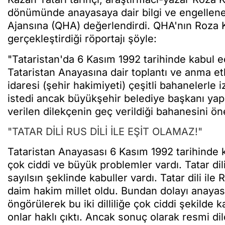
dönümünde anayasaya dair bilgi ve engellenen
Ajansına (QHA) değerlendirdi. QHA'nın Roza 
gerçekleştirdiği röportajı şöyle:
"Tataristan'da 6 Kasım 1992 tarihinde kabul e
Tataristan Anayasına dair toplantı ve anma etk
idaresi (şehir hakimiyeti) çeşitli bahanelerle 
istedi ancak büyükşehir belediye başkanı yapı
verilen dilekçenin geç verildiği bahanesini ö
"TATAR DİLİ RUS DİLİ İLE EŞİT OLAMAZ!"
Tataristan Anayasası 6 Kasım 1992 tarihinde k
çok ciddi ve büyük problemler vardı. Tatar dili
sayılsın şeklinde kabuller vardı. Tatar dili il
daim hakim millet oldu. Bundan dolayı anayas
öngörülerek bu iki dilliliğe çok ciddi şekilde k
onlar haklı çıktı. Ancak sonuç olarak resmi dil