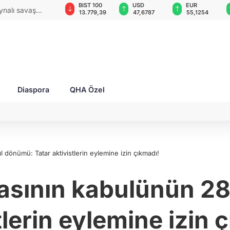
GAU/TRY
BIST 100
USD
EUR
ynalı savaş
6.660,55
13.779,39
47,6787
55,1254
Diaspora
QHA Özel
l dönümü: Tatar aktivistlerin eylemine izin çıkmadı!
asının kabulünün 28.
tlerin eylemine izin 