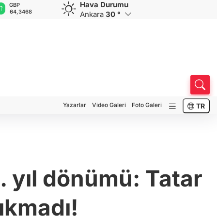
Hava Durumu
GBP
CHF
CAD
RUB
A
64,3468
59,0083
34,1883
0,5822
1
Ankara
30 °
Yazarlar
Video Galeri
Foto Galeri
TR
 yıl dönümü: Tatar
çıkmadı!