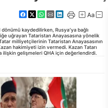
ıl dönümü kaydedilirken, Rusya’ya bağlı
liğe uğrayan Tataristan Anayasasına yönelik
tar milliyetçilerinin Tataristan Anayasasının
azan hakimiyeti izin vermedi. Kazan Tatarı
ilişkin gelişmeleri QHA için değerlendirdi.