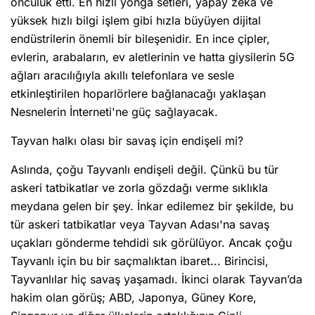
öncülük etti. En hızlı yonga setleri, yapay zeka ve
yüksek hızlı bilgi işlem gibi hızla büyüyen dijital
endüstrilerin önemli bir bileşenidir. En ince çipler,
evlerin, arabaların, ev aletlerinin ve hatta giysilerin 5G
ağları aracılığıyla akıllı telefonlara ve sesle
etkinleştirilen hoparlörlere bağlanacağı yaklaşan
Nesnelerin İnterneti'ne güç sağlayacak.
Tayvan halkı olası bir savaş için endişeli mi?
Aslında, çoğu Tayvanlı endişeli değil. Çünkü bu tür
askeri tatbikatlar ve zorla gözdağı verme sıklıkla
meydana gelen bir şey. İnkar edilemez bir şekilde, bu
tür askeri tatbikatlar veya Tayvan Adası'na savaş
uçakları gönderme tehdidi sık görülüyor. Ancak çoğu
Tayvanlı için bu bir saçmalıktan ibaret... Birincisi,
Tayvanlılar hiç savaş yaşamadı. İkinci olarak Tayvan’da
hakim olan görüş; ABD, Japonya, Güney Kore,