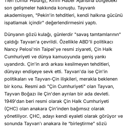
Tien (Ömür Hsiung), Kırım Haber Ajansına bölgedeki
son gelişmeler hakkında konuştu. Tayvanlı
akademisyen, "Pekin'in tehditleri, kendi halkına gücünü
ispatlamak içindir" değerlendirmesini yaptı.
Dünyanın gözü kulağı, günlerdir "savaş tamtamlarının"
çaldığı Tayvan'a çevrildi. Özellikle ABD'li politikacı
Nancy Pelosi'nin Taipei'ye resmi ziyareti, Çin Halk
Cumhuriyeti ve dünya kamuoyunda geniş yankı
uyandırdı. Çin'in ardı arkası kesilmeyen tehditleri,
dünyayı endişeye sevk etti. Tayvan'da ise Çin'in
politikaları ve Tayvan-Çin ilişkileri, merakla beklenen
bir konu. Resmi adı "Çin Cumhuriyeti" olan Tayvan,
Tayvan Boğazı ile Çin'den ayrılan bir ada devleti.
1949'dan beri resmi olarak Çin Halk Cumhuriyeti
(ÇHC) olan anakara Çin'inden bağımsız olarak
yönetiliyor. ÇHC, adayı kendi eyaleti olarak görüyor ve
sonunda Tayvan'ı anakara ile “birleştirme” sözü