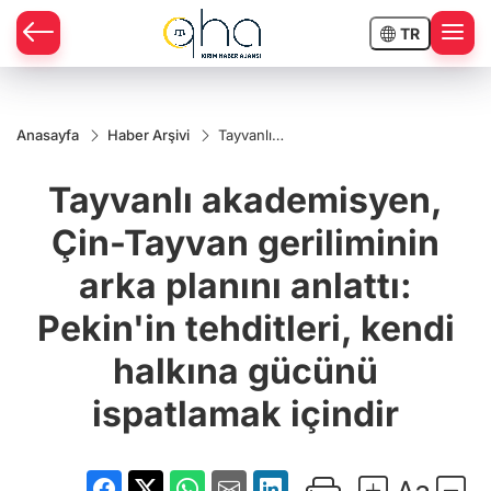
TR
Anasayfa
Haber Arşivi
Tayvanlı
akademisyen,
Çin-Tayvan
Tayvanlı akademisyen,
geriliminin
arka planını
anlattı:
Çin-Tayvan geriliminin
Pekin'in
tehditleri,
arka planını anlattı:
kendi halkına
gücünü
ispatlamak
Pekin'in tehditleri, kendi
içindir
halkına gücünü
ispatlamak içindir