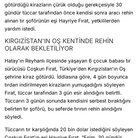
götürdüğü kirazların çürük olduğu gerekçesiyle 30
gündür tüccar tarafından önce kendisi sonra aracı rehin
alınan tır şoförünün eşi Hayriye Fırat, yetkililerden
yardım istedi.
KIRGIZİSTAN'IN OŞ KENTİNDE REHİN
OLARAK BEKLETİLİYOR
Hatay'ın Reyhanlı ilçesinde yaşayan 6 çocuk babası tır
sürücüsü Coşkun Fırat, Türkiye'den Kırgızistan'ın Oş
şehrine kiraz götürdü. İddiasına göre, 4 gün boyunca
tırdan indirilmeyen kirazların yumuşadığını söyleyen
Fırat, tüccar tarafından 3 gün esir alındığını belirtti.
Tüccarın 3 günün sonunda kendisini serbest bıraktığını
belirten tır şoförü, bu seferde tırının rehin alındığını
söyledi.
Tüccarın tır karşılığında 20 bin dolar istediğini söyleyen
Coşkun Fırat'ın eşi Hayriye Fırat, "Eşim, 30 gündür