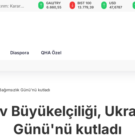
VND
GAU/TRY
BIST 100
USD
rım: Karar
0,0018
6.660,55
13.779,39
47,6787
Diaspora
QHA Özel
 Bağımsızlık Günü'nü kutladı
iv Büyükelçiliği, Ukr
Günü'nü kutladı