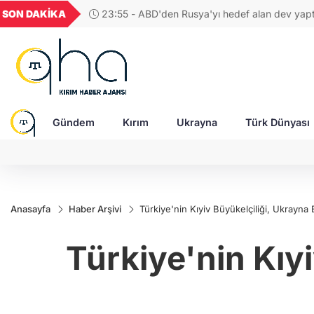
UYU
GEL
TND
BGN
SON DAKİKA
23:55 - ABD'den Rusya'yı hedef alan dev yaptı
52
1,1849
18,2677
16,3788
27,9743
Senatodan geçti!
Gündem
Kırım
Ukrayna
Türk Dünyası
Anasayfa
Haber Arşivi
Türkiye'nin Kıyiv Büyükelçiliği, Ukrayna
Türkiye'nin Kıy