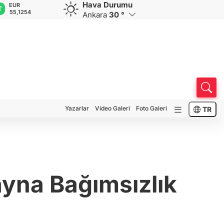
Hava Durumu
EUR
GBP
CHF
CAD
R
55,1254
64,3468
59,0083
34,1883
0
Ankara
30 °
Yazarlar
Video Galeri
Foto Galeri
TR
ayna Bağımsızlık