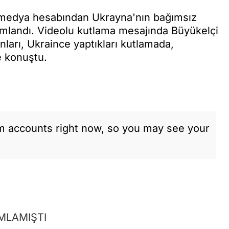
al medya hesabından Ukrayna'nın bağımsız
yımlandı. Videolu kutlama mesajında Büyükelçi
ları, Ukraince yaptıkları kutlamada,
e konuştu.
am accounts right now, so you may see your
MLAMIŞTI