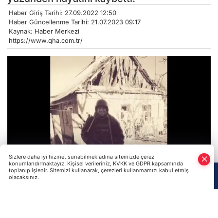
Haber Giriş Tarihi: 27.09.2022 12:50
Haber Güncellenme Tarihi: 21.07.2023 09:17
Kaynak: Haber Merkezi
https://www.qha.com.tr/
Sizlere daha iyi hizmet sunabilmek adına sitemizde çerez
konumlandırmaktayız. Kişisel verileriniz, KVKK ve GDPR kapsamında
toplanıp işlenir. Sitemizi kullanarak, çerezleri kullanmamızı kabul etmiş
olacaksınız.
Anasayfa
Haber Ara
Yazarlar
Rusya, Ukrayna'daki acımasız saldırılarını savaşın
sekizinci ayında sürdürüyor. Ukrayna'daki savaşı