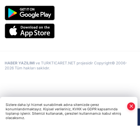
HABER YAZILIMI
ve TURKTICARET.NET projesidir Copyright© 2006-
2026 Tüm hakları saklıdır.
Sizlere daha iyi hizmet sunabilmek adına sitemizde çerez
konumlandırmaktayız. Kişisel verileriniz, KVKK ve GDPR kapsamında
toplanıp işlenir. Sitemizi kullanarak, çerezleri kullanmamızı kabul etmiş
olacaksınız.
Anasayfa
Haber Ara
Yazarlar