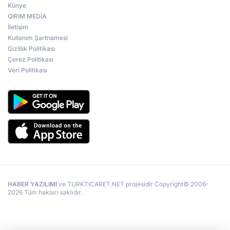
Künye
QIRIM MEDİA
İletişim
Kullanım Şartnamesi
Gizlilik Politikası
Çerez Politikası
Veri Politikası
HABER YAZILIMI
ve TURKTICARET.NET projesidir Copyright© 2006-
2026 Tüm hakları saklıdır.