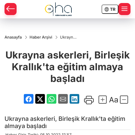
TR
Anasayfa
Haber Arşivi
Ukrayna
askerleri,
Birleşik
Ukrayna askerleri, Birleşik
Krallık'ta
eğitim
almaya
Krallık'ta eğitim almaya
başladı
başladı
Ukrayna askerleri, Birleşik Krallık'ta eğitim
almaya başladı
Haber Giriş Tarihi: 05.10.2022 12:57