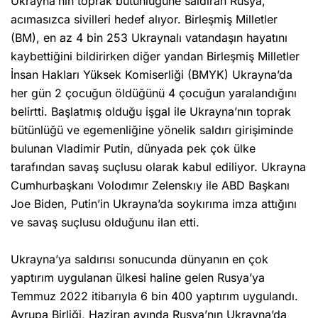
Ukrayna’nın toprak bütünlüğüne saldıran Rusya,
acımasızca sivilleri hedef alıyor. Birleşmiş Milletler
(BM), en az 4 bin 253 Ukraynalı vatandaşın hayatını
kaybettiğini bildirirken diğer yandan Birleşmiş Milletler
İnsan Hakları Yüksek Komiserliği (BMYK) Ukrayna’da
her gün 2 çocuğun öldüğünü 4 çocuğun yaralandığını
belirtti. Başlatmış olduğu işgal ile Ukrayna’nın toprak
bütünlüğü ve egemenliğine yönelik saldırı girişiminde
bulunan Vladimir Putin, dünyada pek çok ülke
tarafından savaş suçlusu olarak kabul ediliyor. Ukrayna
Cumhurbaşkanı Volodımır Zelenskıy ile ABD Başkanı
Joe Biden, Putin’in Ukrayna’da soykırıma imza attığını
ve savaş suçlusu olduğunu ilan etti.
Ukrayna’ya saldırısı sonucunda dünyanın en çok
yaptırım uygulanan ülkesi haline gelen Rusya’ya
Temmuz 2022 itibarıyla 6 bin 400 yaptırım uygulandı.
Avrupa Birliği, Haziran ayında Rusya’nın Ukrayna’da