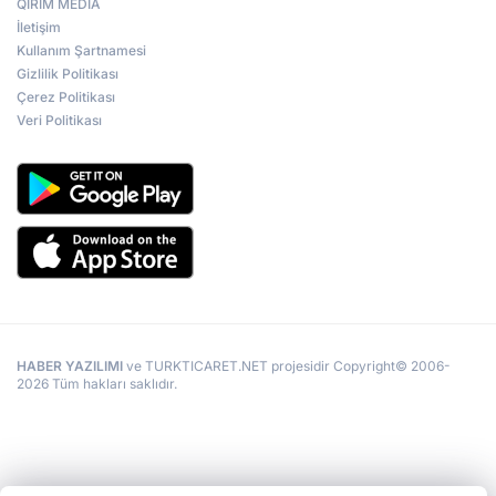
QIRIM MEDİA
İletişim
Kullanım Şartnamesi
Gizlilik Politikası
Çerez Politikası
Veri Politikası
HABER YAZILIMI
ve TURKTICARET.NET projesidir Copyright© 2006-
2026 Tüm hakları saklıdır.