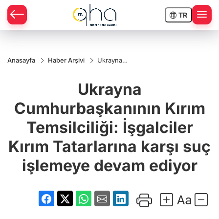
TR
Anasayfa
Haber Arşivi
Ukrayna
Cumhurbaşkanının
Kırım Temsilciliği:
Ukrayna
İşgalciler Kırım
Tatarlarına karşı
suç işlemeye
Cumhurbaşkanının Kırım
devam ediyor
Temsilciliği: İşgalciler
Kırım Tatarlarına karşı suç
işlemeye devam ediyor