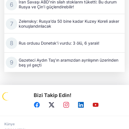
İran Savaşı ABD'nin silah stoklarını tüketti: Bu durum
Rusya ve Çin'i güçlendirebilir!
Zelenskıy: Rusya’da 50 bine kadar Kuzey Koreli asker
konuşlandırılacak
Rus ordusu Donetsk'i vurdu: 3 ölü, 6 yaralı!
Gazeteci Aydın Taş'ın aramızdan ayrılışının üzerinden
beş yıl geçti
Bizi Takip Edin!
Künye