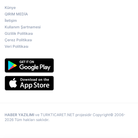
Künye
QIRIM MEDİA
İletişim
Kullanım Şartnamesi
Gizlilik Politikası
Çerez Politikası
Veri Politikası
HABER YAZILIMI
ve TURKTICARET.NET projesidir Copyright© 2006-
2026 Tüm hakları saklıdır.