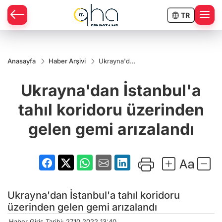
TR
Anasayfa
Haber Arşivi
Ukrayna'dan
İstanbul'a
tahıl
Ukrayna'dan İstanbul'a
koridoru
üzerinden
gelen gemi
tahıl koridoru üzerinden
arızalandı
gelen gemi arızalandı
Ukrayna'dan İstanbul'a tahıl koridoru
üzerinden gelen gemi arızalandı
Haber Giriş Tarihi: 27.10.2022 13:40