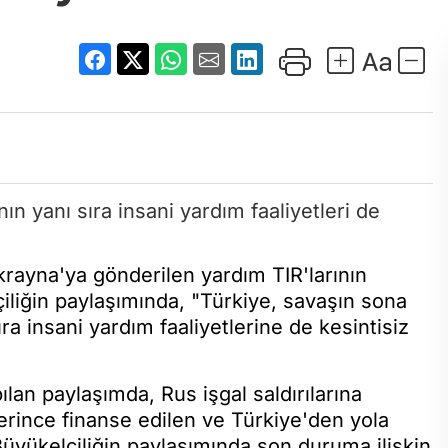
krayna'ya gönderilen yardım TIR'larının
çiliğin paylaşımında, "Türkiye, savaşın sona
a insani yardım faaliyetlerine de kesintisiz
lan paylaşımda, Rus işgal saldırılarına
lerince finanse edilen ve Türkiye'den yola
i. Büyükelçiliğin paylaşımında son duruma ilişkin