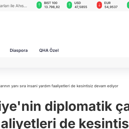
GAU/TRY
BIST 100
USD
EUR
rları ile Ahıska
6.501,54
13.798,82
47,5855
54,9537
yaşatmaya
Diaspora
QHA Özel
arının yanı sıra insani yardım faaliyetleri de kesintisiz devam ediyor
ye'nin diplomatik ça
aliyetleri de kesint