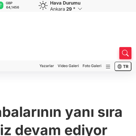
Hava Durumu
GBP
CHF
CAD
RUB
A
64,1456
58,5668
33,9460
0,5781
1
Ankara
29 °
Yazarlar
Video Galeri
Foto Galeri
TR
balarının yanı sıra
isiz devam ediyor