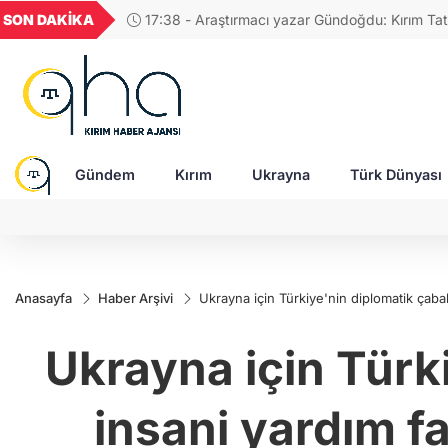
GEL
TND
BGN
VND
SON DAKİKA
17:38 - Araştırmacı yazar Gündoğdu: Kırım Tata
20
18,1971
16,2297
28,0626
0,0018
Türkleri ortak Türk kültürünün birçok unsurunu 
devam ediyor
Gündem
Kırım
Ukrayna
Türk Dünyası
Anasayfa
Haber Arşivi
Ukrayna için Türkiye'nin diplomatik çabal
Ukrayna için Türki
insani yardım fa