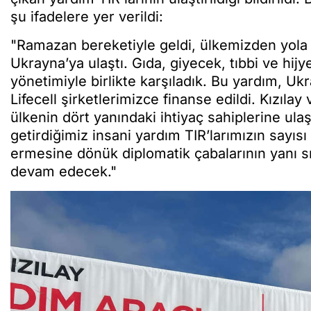
şu ifadelere yer verildi:
"Ramazan bereketiyle geldi, ülkemizden yola
Ukrayna’ya ulaştı. Gıda, giyecek, tıbbi ve hij
yönetimiyle birlikte karşıladık. Bu yardım, Uk
Lifecell şirketlerimizce finanse edildi. Kızıla
ülkenin dört yanındaki ihtiyaç sahiplerine ula
getirdiğimiz insani yardım TIR’larımızın sayıs
ermesine dönük diplomatik çabalarının yanı sır
devam edecek."