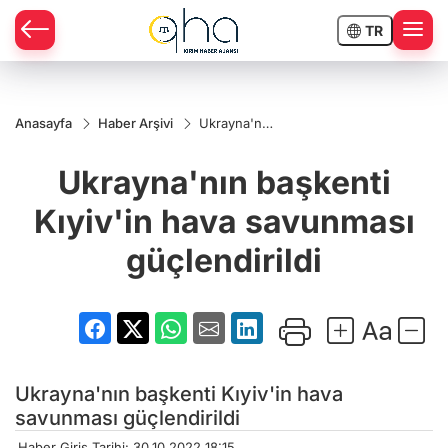
TR
Anasayfa
Haber Arşivi
Ukrayna'nın
başkenti
Kıyiv'in
Ukrayna'nın başkenti
hava
savunması
güçlendirildi
Kıyiv'in hava savunması
güçlendirildi
Ukrayna'nın başkenti Kıyiv'in hava
savunması güçlendirildi
Haber Giriş Tarihi: 30.10.2022 18:15