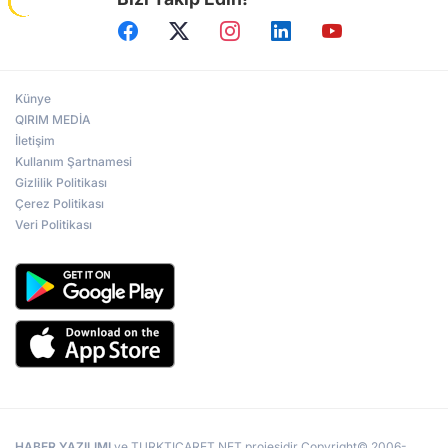
Künye
QIRIM MEDİA
İletişim
Kullanım Şartnamesi
Gizlilik Politikası
Çerez Politikası
Veri Politikası
HABER YAZILIMI
ve TURKTICARET.NET projesidir Copyright© 2006-