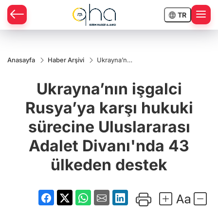
TR
Anasayfa
Haber Arşivi
Ukrayna’nın
işgalci
Rusya’ya
Ukrayna’nın işgalci
karşı
hukuki
sürecine
Rusya’ya karşı hukuki
Uluslararası
Adalet
sürecine Uluslararası
Divanı'nda
43 ülkeden
destek
Adalet Divanı'nda 43
ülkeden destek