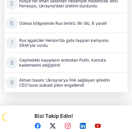
Rusya’nın liman saldırıları nedeniyle madencilik devi
Ferrexpo, Ukrayna’daki üretimi durdurdu
Odesa bölgesinde Rus terörü: Bir ölü, 8 yaralı!
Rus işgalciler Herson’da gıda taşıyan kamyonu
SİHA’yla vurdu
Cephedeki kayıpların ardından Putin, komuta
kademesini değiştirdi
Alman basını: Ukrayna'ya İHA sağlayan şirketin
CEO'suna suikast planı engellendi
Bizi Takip Edin!