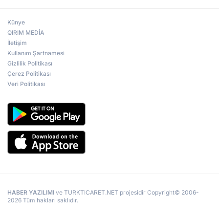
Künye
QIRIM MEDİA
İletişim
Kullanım Şartnamesi
Gizlilik Politikası
Çerez Politikası
Veri Politikası
HABER YAZILIMI
ve TURKTICARET.NET projesidir Copyright© 2006-
2026 Tüm hakları saklıdır.