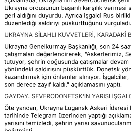
açıklamada, Ukrayna’nın Severodonetsk şehri
Ukrayna ordusunun başarılı karşılık vermesi s
geri aldığını duyurdu. Ayrıca işgalci Rus bir
düzenlediği saldırıyı püskürttüğünü vurguladı
UKRAYNA SİLAHLI KUVVETLERİ, KARADAKİ 
Ukrayna Genelkurmay Başkanlığı, son 24 saat
çatışmaları değerlendirerek, "Askerlerimiz, 
tutuyor, şehrin doğusunda çatışmalar devam e
yönündeki saldırısını püskürttük. Donetsk yönün
kazandırmak için önlemler alınıyor. İşgalciler
son derece zayıf kaldı." açıklamasını yaptı.
GAYDAY: SEVERODONETSK'İN YARISI İŞGAL
Öte yandan, Ukrayna Lugansk Askeri İdaresi
tarihinde Telegram üzerinden yaptığı açıklama
yarısını temizledi, şehrin yarısı savunucularım
belirtmişti.