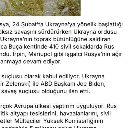
sya, 24 Şubat’ta Ukrayna’ya yönelik başlattığı
haksız savaşını sürdürürken Ukrayna ordusu
 Ukrayna’nın toprak bütünlüğüne saldıran
ızca Buça kentinde 410 sivil sokaklarda Rus
ndu. İrpin, Mariupol gibi işgalci Rusya’nın ağır
oplanmaya devam ediyor.
 suçlusu olarak kabul ediliyor. Ukrayna
r Zelenski) ile ABD Başkanı Joe Biden,
 savaş suçlusu olduğunu ilan etti.
irçok Avrupa ülkesi yaptırım uyguluyor. Rus
k altyapı tesislerini, havaalanlarını, sivil
letler Mülteciler Yüksek Komiserliğinin