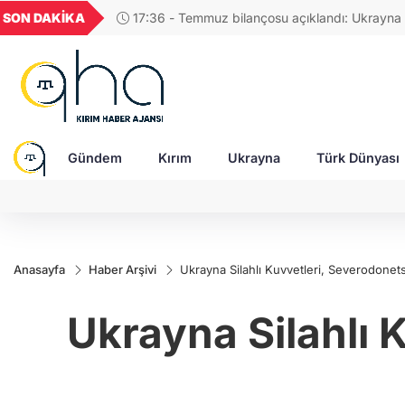
GEL
TND
BGN
VND
SON DAKİKA
17:36 - Temmuz bilançosu açıklandı: Ukrayna
49
18,2677
16,3788
27,9743
0,0018
savunması balistik füze yetersizliği ile karşı karşı
Gündem
Kırım
Ukrayna
Türk Dünyası
Anasayfa
Haber Arşivi
Ukrayna Silahlı Kuvvetleri, Severodonets
Ukrayna Silahlı 