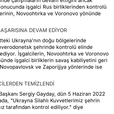
nde çatışmaların devam ettiğini ancak
onucunda işgalci Rus birliklerinden kontrolü
liklerinin, Novoohtırka ve Voronovo yönünde
.
BAŞARISINA DEVAM EDİYOR
teki Ukrayna'nın doğu bölgelerinde
Severodonetsk şehrinde kontrolü elinde
diyor. İşgalcilerin, Novoohtırka ve Voronovo
de işgalci birliklerin savaş kabiliyetini geri
, Novopavlovsk ve Zaporijjya yönlerinde ise
CİLERDEN TEMİZLENDİ
 Başkanı Sergiy Gayday, dün 5 Haziran 2022
da, "Ukrayna Silahlı Kuvvetlerimiz şehrin
ız tarafından kontrol ediliyor." diye