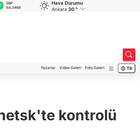
Hava Durumu
GBP
CHF
CAD
RUB
A
64,3468
59,0083
34,1883
0,5822
1
Ankara
30 °
Yazarlar
Video Galeri
Foto Galeri
TR
netsk'te kontrolü