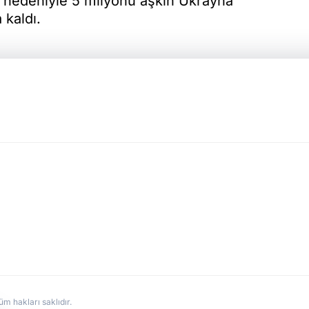
rı nedeniyle 5 milyonu aşkın Ukrayna
kaldı.
hakları saklıdır.