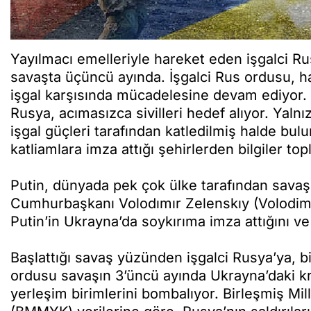
Yayılmacı emelleriyle hareket eden işgalci Ru
savaşta üçüncü ayında. İşgalci Rus ordusu, 
işgal karşısında mücadelesine devam ediyor.
Rusya, acımasızca sivilleri hedef alıyor. Yaln
işgal güçleri tarafından katledilmiş halde bulu
katliamlara imza attığı şehirlerden bilgiler t
Putin, dünyada pek çok ülke tarafından savaş
Cumhurbaşkanı Volodımır Zelenskıy (Volodimi
Putin’in Ukrayna’da soykırıma imza attığını ve
Başlattığı savaş yüzünden işgalci Rusya’ya, b
ordusu savaşın 3’üncü ayında Ukrayna’daki kriti
yerleşim birimlerini bombalıyor. Birleşmiş Mil