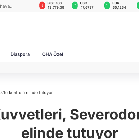
GAU/TRY
BIST 100
USD
EUR
 hava
6.660,55
13.779,39
47,6787
55,1254
ya
Diaspora
QHA Özel
k'te kontrolü elinde tutuyor
Kuvvetleri, Severodo
elinde tutuyor