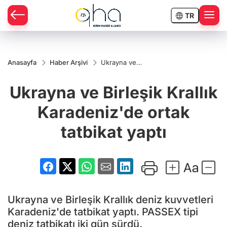
TR
Anasayfa
Haber Arşivi
Ukrayna ve
Birleşik
Krallık
Ukrayna ve Birleşik Krallık
Karadeniz'de
ortak tatbikat
yaptı
Karadeniz'de ortak
tatbikat yaptı
Ukrayna ve Birleşik Krallık deniz kuvvetleri
Karadeniz'de tatbikat yaptı. PASSEX tipi
deniz tatbikatı iki gün sürdü.